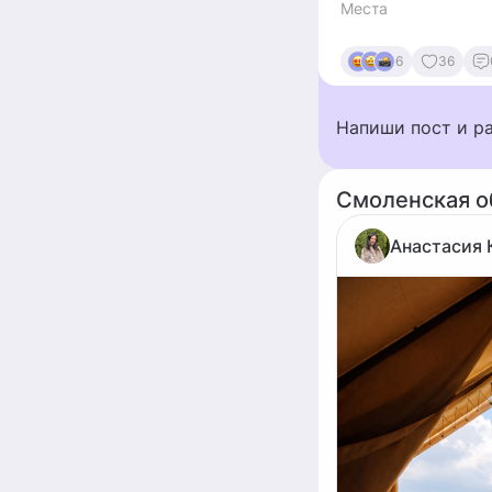
Места
6
36
Напиши пост и р
Смоленская о
Анастасия 