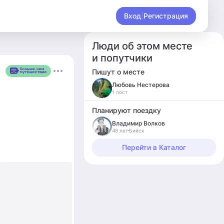
Вход
|
Регистрация
Люди об этом месте
и попутчики
Пишут о месте
Любовь Нестерова
1 пост
Планируют поездку
Владимир Волков
48 лет
Бийск
Перейти в Каталог