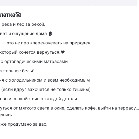
латка🥰
река и лес за рекой.
свет и ощущение дома 🏠
— это не про «переночевать на природе».
 который хочется вернуться.❤️
 с ортопедическими матрасами
остельное бельё
ня с холодильником и всем необходимым
i (если вдруг захочется не только тишины)
ево и спокойствие в каждой детали
ться от мягкого света в окне, сделать кофе, выйти на террасу… 
ешить.
 уже продумано за вас.