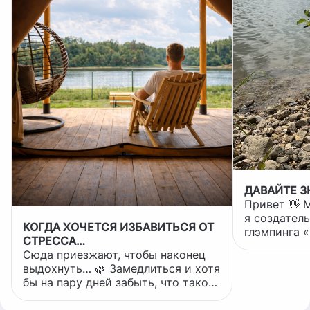
ДАВАЙТЕ 
Привет 👋 Меня зовут Анастасия, и
я создатель
КОГДА ХОЧЕТСЯ ИЗБАВИТЬСЯ ОТ
глэмпинга «Пти
СТРЕССА…
хотела сде
Сюда приезжают, чтобы наконец
для отдыха, а пространство, ку
выдохнуть… 🌿 Замедлиться и хотя
можно уехать 
бы на пару дней забыть, что такое
появились «Пти
спешка 🧘‍♀️ Проснуться в тишине,
глэмпинг вс