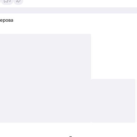
0
ерова
4