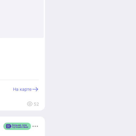
+5
На карте
52