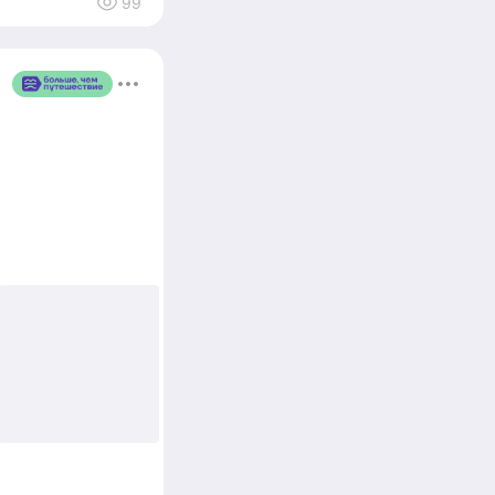
99
+6