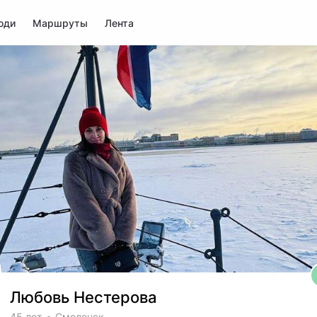
юди
Маршруты
Лента
Любовь Нестерова
45 лет
Смоленск