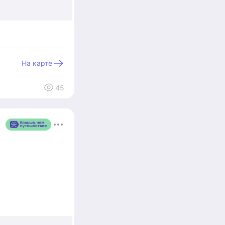
+3
На карте
45