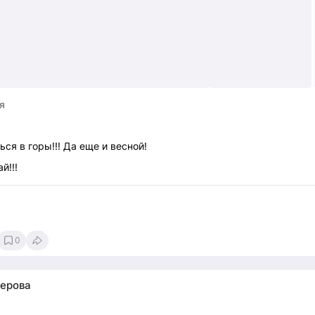
я
ься в горы!!! Да еще и весной!
й!!!
0
ерова
1