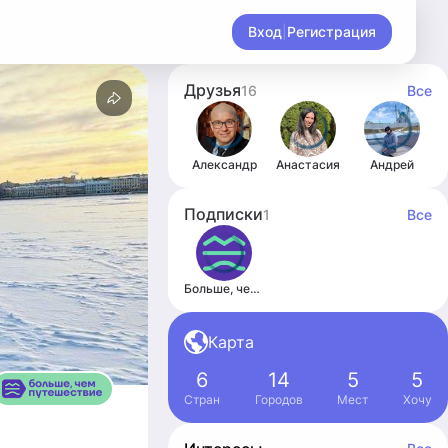
Вход
|
Регистрация
Друзья
16
Все
Александр
Анастасия
Андрей
Подписки
1
Все
Больше, чем путешествие
Карта
6
14
5
5
Стран
Городов
Мест
Хочу