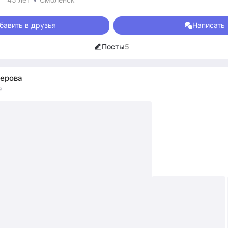
бавить в друзья
Написать
Посты
5
ерова
9