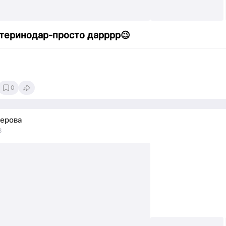
теринодар-просто дарррр😉
0
ерова
8