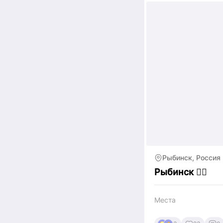
Рыбинск, Россия
Рыбинск ❤️‍🔥
Места