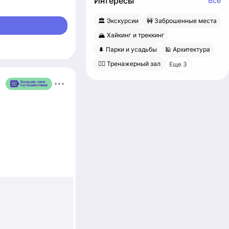
Интересы
Все
🏛 Экскурсии
🚧 Заброшенные места
🏔 Хайкинг и треккинг
🌲 Парки и усадьбы
🕌 Архитектура
🏋️‍♂️ Тренажерный зал
Еще 3