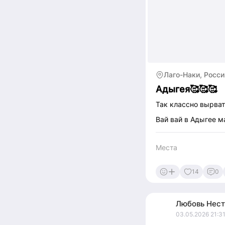
Лаго-Наки, Росси
Адыгея🥰🥰🥰
Так классно вырват
Вай вай в Адыгее ма
Места
14
0
Любовь
Нест
03.05.2026 21:3