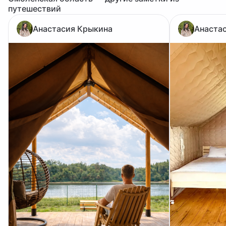
путешествий
Анастасия Крыкина
Анаста