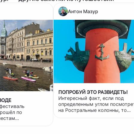
Антон Мазур
ПОПРОБУЙ ЭТО РАЗВИДЕТЬ!
Интересный факт, если под
ВОДЕ
определенным углом посмотре
фестиваль
на Ростральные колонны, то
прошёл по
можно увидеть жопки застряв
местам
котиков! А теперь попробуй это
 центра. Маршрут
развидеть! 😁
,5 тысяч участников,