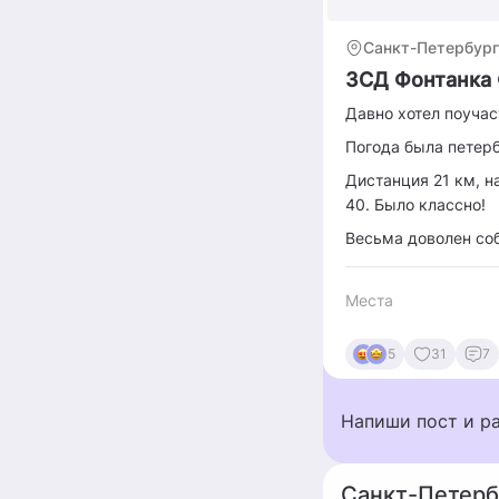
Санкт-Петербург
ЗСД Фонтанка 
Давно хотел поучаст
Погода была петерб
Дистанция 21 км, н
40. Было классно!
Весьма доволен со
Места
5
31
7
Напиши пост и р
Санкт-Петерб