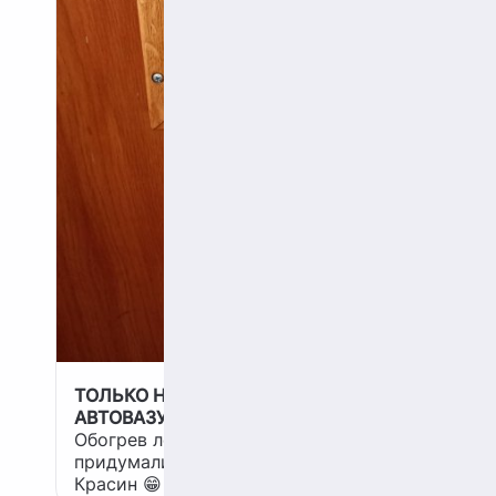
ТОЛЬКО НЕ ПОКАЗЫВАЙТЕ ЭТО
АВТОВАЗУ!!!
Обогрев лобового стекла
придумали еще на ледоколе
Красин 😁