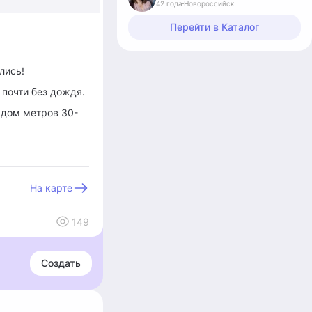
42 года
Новороссийск
+4
Перейти в Каталог
лись!
 почти без дождя.
адом метров 30-
На карте
149
Создать