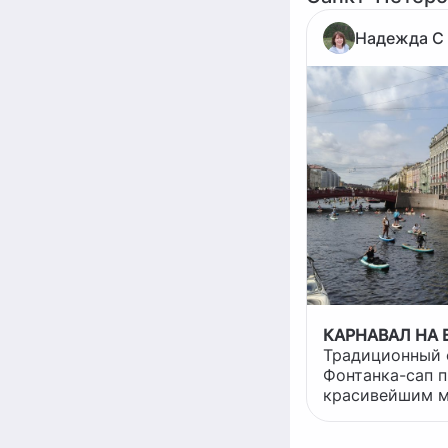
Надежда С
КАРНАВАЛ НА 
Традиционный 
Фонтанка-сап 
красивейшим 
исторического
около 9 км, 11