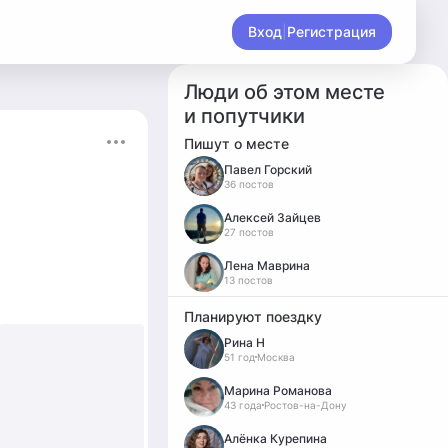
Вход
|
Регистрация
Люди об этом месте
и попутчики
Пишут о месте
Павел Горский
36 постов
Алексей Зайцев
27 постов
Лена Маврина
13 постов
Планируют поездку
Рина Н
51 год
Москва
Марина Романова
43 года
Ростов-на-Дону
Алёнка Курепина