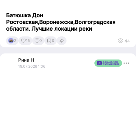
Батюшка Дон
Ростовская,Воронежска,Волгоградская
области. Лучшие локации реки
44
2
15
0
0
Рина
Н
19.07.2026 1:06