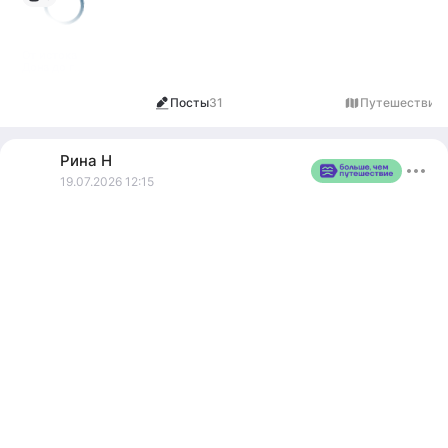
От истока
Дона до г
Калач-а-Дону
Посты
31
Путешествия
1
Рина
Н
19.07.2026 12:15