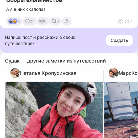
А я в них скалолаз
102
5
27
0
0
Напиши пост и расскажи о своих
Создать
путешествиях
Судак — другие заметки из путешествий
Наталья Кропухинская
МарсКс