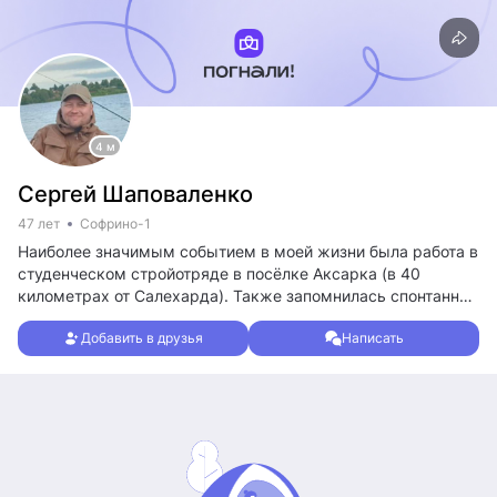
4 м
Сергей Шаповаленко
47 лет
Софрино-1
Наиболее значимым событием в моей жизни была работа в
студенческом стройотряде в посёлке Аксарка (в 40
километрах от Салехарда). Также запомнилась спонтанная
поездка в Санкт-Петербург с друзьями на праздник
Добавить в друзья
Написать
выпускников "Алые паруса". В свободное время
занимаюсь спортом, в основном бег и пешие прогулки. Так
же увлекаюсь моделизмом и люблю парусные корабли.