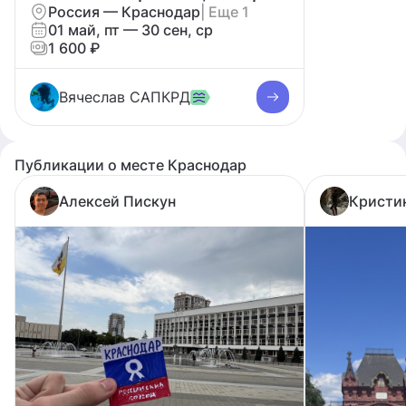
Россия — Краснодар
| Еще 1
01 май, пт — 30 сен, ср
1 600 ₽
Вячеслав САПКРД
Публикации о месте Краснодар
Алексей Пискун
Кристи