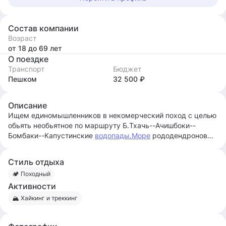
Состав компании
Возраст
от 18
до 69
лет
О поездке
Транспорт
Бюджет
Пешком
32 500 ₽
Описание
Ищем единомышленников в некомерческий поход с целью
обьять необьятное по маршруту Б.Тхачь--Ачишбоки--
Бомбаки--Капустинские
водопады.Море
рододендронов
дождь туман последний
снег.Старт
из Краснодара
08.06.26 финиш
пос.Никитино
15.06 вдумчиво и не
торопяс
Стиль отдыха
ь.Вопросы
руководителю похода
https://vk.com/club571795
🏕 Походный
10
или координатору
https://vk.com/id119529422
Активности
🏔 Хайкинг и треккинг