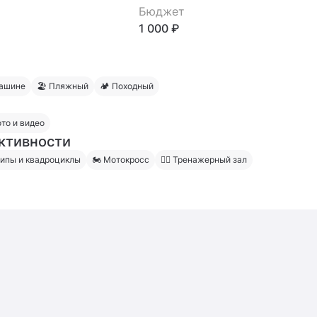
Бюджет
1 000 ₽
машине
🏖 Пляжный
🏕 Походный
ото и видео
ктивности
ипы и квадроциклы
🏍 Мотокросс
🏋️‍♂️ Тренажерный зал