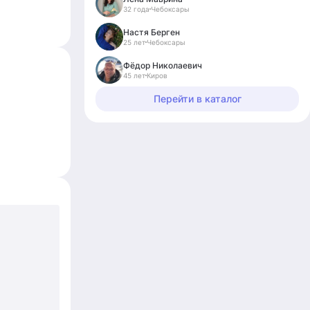
32 года
Чебоксары
Настя Берген
25 лет
Чебоксары
Фёдор Николаевич
45 лет
Киров
Перейти в каталог