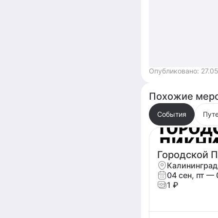
Опубликовано:
27.0
Похожие меро
События
Пут
Городской 
Калининград
04 сен, пт
— 
1 ₽