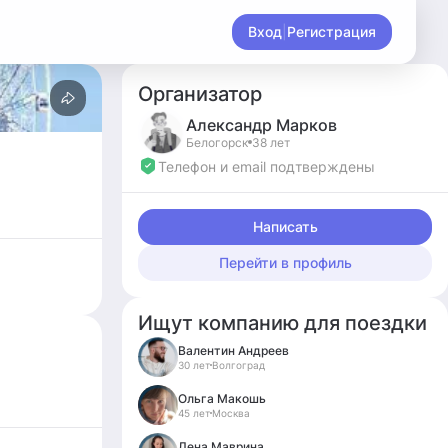
Вход
|
Регистрация
Организатор
Александр
Марков
Белогорск
38 лет
Телефон и email подтверждены
Написать
Перейти в профиль
Ищут компанию для поездки
Валентин Андреев
30 лет
Волгоград
Ольга Макошь
45 лет
Москва
Лена Маврина