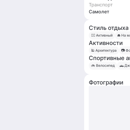
Транспорт
Самолет
Стиль отдыха
🧍‍♀️ Активный
🚘 На 
Активности
🕌 Архитектура
📷 Ф
Спортивные а
🚲 Велосипед
🛻 Дж
Фотографии