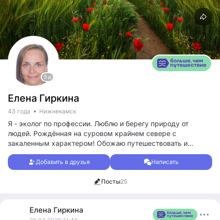
3 д
Елена Гиркина
43 года
Нижнекамск
Я - эколог по профессии. Люблю и берегу природу от
людей. Рождённая на суровом крайнем севере с
закаленным характером! Обожаю путешествовать и
открывать новые для себя места! 58 городов России в
Добавить в друзья
Написать
копилке!
Посты
25
Елена
Гиркина