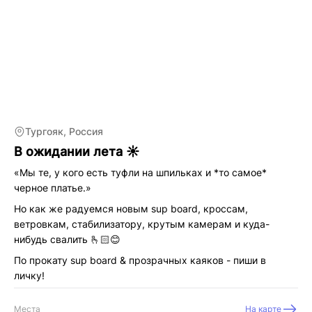
Тургояк, Россия
В ожидании лета ☀️
«Мы те, у кого есть туфли на шпильках и *то самое*
черное платье.»
Но как же радуемся новым sup board, кроссам,
ветровкам, стабилизатору, крутым камерам и куда-
нибудь свалить 🫰🏻😊
По прокату sup board & прозрачных каяков - пиши в
личку!
будем рады отправить вас в незабываемое путешествие
Места
На карте
по воде Тургояка 😉🤗