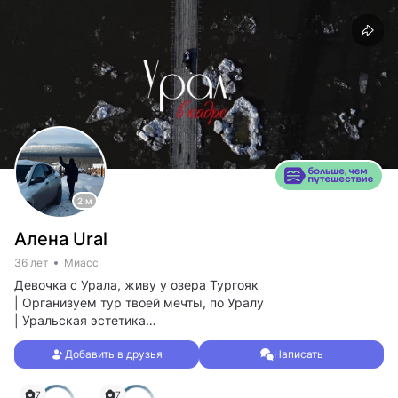
2 м
Алена Ural
36 лет
Миасс
Девочка с Урала, живу у озера Тургояк
| Организуем тур твоей мечты, по Уралу
| Уральская эстетика
| Снимаю на дрон
Добавить в друзья
Написать
Канал
t.me
@alena_ural74
7
7