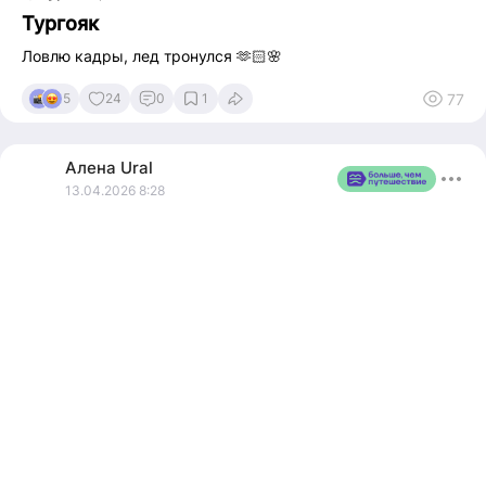
Тургояк
Ловлю кадры, лед тронулся 🫶🏻🌸
77
5
24
0
1
Алена
Ural
13.04.2026 8:28