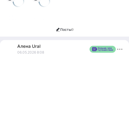
Ну чё,
погнали?!
📍Places
Посты
9
Алена
Ural
06.05.2026 8:08