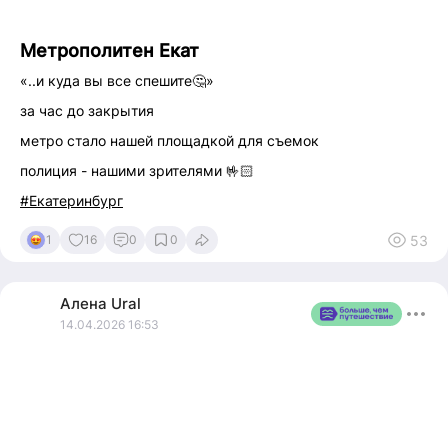
Метрополитен Екат
«..и куда вы все спешите🤔»
за час до закрытия
метро стало нашей площадкой для съемок
полиция - нашими зрителями 🤟🏻
#Екатеринбург
53
1
16
0
0
Алена
Ural
14.04.2026 16:53