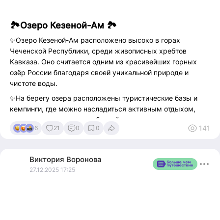
🏞Озеро Кезеной-Ам 🏞
✨Озеро Кезеной-Ам расположено высоко в горах
Чеченской Республики, среди живописных хребтов
Кавказа. Оно считается одним из красивейших горных
озёр России благодаря своей уникальной природе и
чистоте воды.
✨На берегу озера расположены туристические базы и
кемпинги, где можно насладиться активным отдыхом,
пешими прогулками и рыбалкой.
141
6
21
0
0
✨ Уникальные пейзажи вокруг озера делают его
идеальным местом для фотосессий и любителей природы.
Виктория
Воронова
✨Озеро находится примерно в 80 км от города Шали.
27.12.2025 17:25
Дорога туда проходит через горные перевалы и ущелья,
что само по себе является приключением. Лучше всего
отправляться сюда на внедорожнике или автобусе,
специально оборудованном для поездок по горным
дорогам.