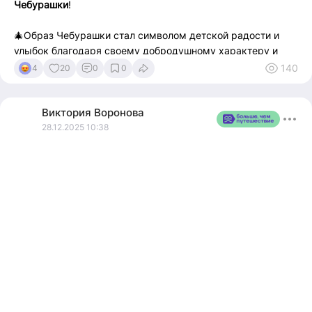
Чебурашки
!
🎄Образ Чебурашки стал символом детской радости и
улыбок благодаря своему добродушному характеру и
трогательной внешности. Эти фигурки стали настоящей
140
4
20
0
0
достопримечательностью города и привлекают внимание
туристов всех возрастов.
Виктория
Воронова
🎄Каждая фигура уникальна и выполнена с любовью и
28.12.2025 10:38
вниманием к деталям. Они изготовлены из прочных
материалов, устойчивых к погодным условиям, что
позволяет наслаждаться ими круглый год.
🎄Приехав в Кисловодск, обязательно посетите места, где
обитают эти веселые герои, и окунитесь в атмосферу
детства и счастья
📍Напишите в комментариях, какой образ Чебурашки вам
понравился?!!