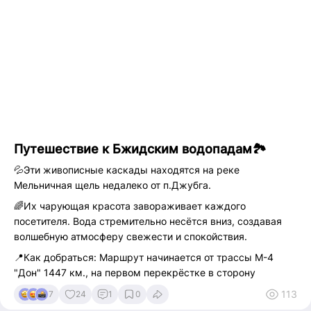
Путешествие к Бжидским водопадам🏞
💦Эти живописные каскады находятся на реке
Мельничная щель недалеко от п.Джубга.
🌈Их чарующая красота завораживает каждого
посетителя. Вода стремительно несётся вниз, создавая
волшебную атмосферу свежести и спокойствия.
📍Как добраться: Маршрут начинается от трассы М-4
"Дон" 1447 км., на первом перекрёстке в сторону
Геленджика, непосредственно после выезда из с. Бжид.
113
7
24
1
0
Какие-либо указатели отсутствуют, кроме баннера вдоль