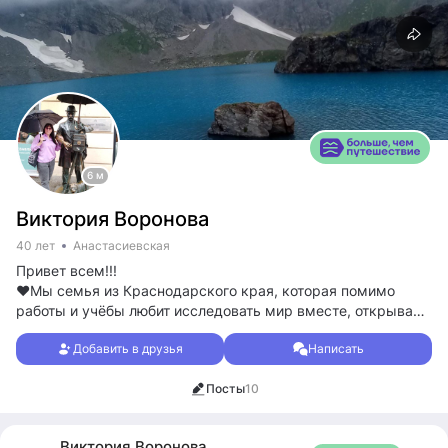
6 м
Виктория Воронова
40 лет
Анастасиевская
Привет всем!!!
❤️Мы семья из Краснодарского края, которая помимо
работы и учёбы любит исследовать мир вместе, открывая
новые горизонты и создавая яркие воспоминания. 🔥
Добавить в друзья
Написать
❤️Наш блог посвящен семейным путешествиям,
увлекательным походам в горы и интересным экскурсиям.
Посты
10
✔️Присоединяйтесь к нам и давайте отправимся в
путешествие вместе!
🌟Виктория, Александр, Алексей и Полина-главные
Виктория
Воронова