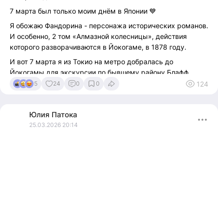
7 марта был только моим днём в Японии 💙
Я обожаю Фандорина - персонажа исторических романов.
И особенно, 2 том «Алмазной колесницы», действия
которого разворачиваются в Йокогаме, в 1878 году.
И вот 7 марта я из Токио на метро добралась до
Йокогамы для экскурсии по бывшему району Блафф,
ныне – Яматэ.
124
5
24
0
0
А Фандорин после событий «Турецкого гамбита» на
пароходе «Левиафан» направляется в Йокогаму служить
Юлия
Патока
вице-консулом Российской Империи.
25.03.2026 20:14
По первому впечатлению Йокогама и Блафф оставили
Фандорина равнодушным.
А все потому, что это была европейская часть города, в
ней не селились туземцы, не было японской эстетики и
быта. Блафф не соответствовал представлениям
Фандорина о Японии, полученным от книг и картинок «с
лаковой шкатулки», которые он видел.
Но в отличии от Фандорина, я была в полном восторге.