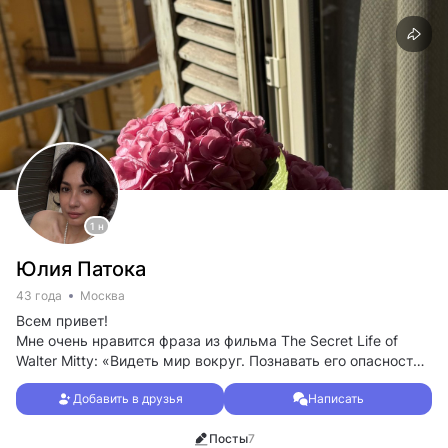
1 н
Юлия Патока
43 года
Москва
Всем привет!
Мне очень нравится фраза из фильма The Secret Life of
Walter Mitty: «Видеть мир вокруг. Познавать его опасности.
Смотреть сквозь стены. Находить друг друга. Чувствовать.
Добавить в друзья
Написать
В этом смысл жизни».
Посты
7
Вот такие путешествия желаю для себя!