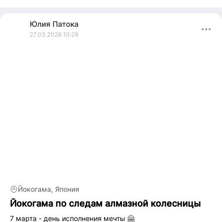
Если ты, как и я устала ждать знакомых, давай вместе со
Юлия
Патока
мной! 😉
27.03.2026 10:28
В планах объездить всё из списка «Хочу». Здесь надеюсь
найти новых знакомых для путешествий.
Люблю поездки в расслабленном и веселом режиме,
погулять и прочувствовать местный колорит.
🫰
Йокогама, Япония
Йокогама по следам алмазной колесницы
7 марта - день исполнения мечты 🤗