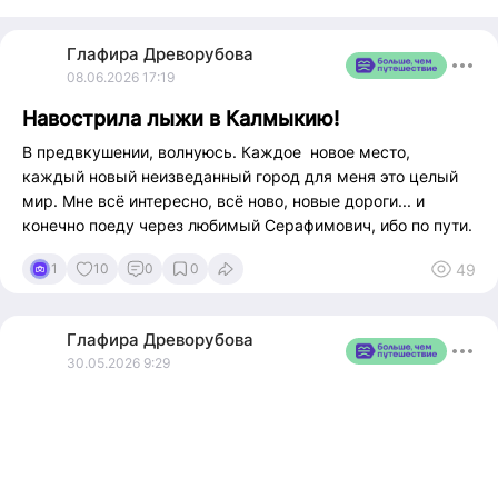
успокоительное средство
Моя отдушина от этой вселенской суеты - дальние поездки
Глафира
Древорубова
за рулем.
08.06.2026 17:19
Люблю степи, пустыню, кофе и горы, космос и звёздное
небо.
Навострила лыжи в Калмыкию!
В предвкушении, волнуюсь. Каждое новое место,
каждый новый неизведанный город для меня это целый
мир. Мне всë интересно, всë ново, новые дороги... и
конечно поеду через любимый Серафимович, ибо по пути.
49
1
10
0
0
Глафира
Древорубова
30.05.2026 9:29