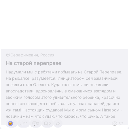
Серафимович, Россия
На старой переправе
Надумали мы с ребятами побывать на Старой Переправе.
На рыбалке, разумеется. Инициатором сей заманчивой
поездки стал Олежка. Куда только мы ни съездили
впоследствии, вдохновлённые смеющимся взглядом и
звонким голосом этого удивительного ребёнка, красочно
пересказывающего о небывалых уловах карасей, да что
уж там! Настоящих судаков! Мы с моим сыном Назаром -
новички - нам что судак, что карась, что щука. А такое
множество новых названий Донских рыб услышали мы и
52
1
11
0
0
то впервые: Сула – это и есть Судак, Чикамаз (с тюрк.: