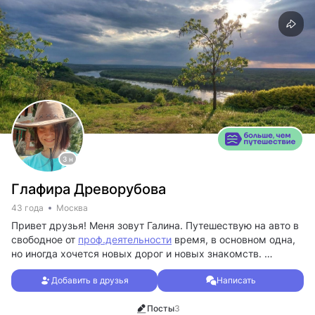
3 н
Глафира Древорубова
43 года
Москва
Привет друзья! Меня зовут Галина. Путешествую на авто в
свободное от
проф.деятельности
время, в основном одна,
но иногда хочется новых дорог и новых знакомств.
Пишу рассказы.
Добавить в друзья
Написать
Посещаю вечерние лекции астрономов, не потому что
разбираюсь в астрономии, а потому что, если често,
Посты
3
подремать на астрономической лекции - лучшее