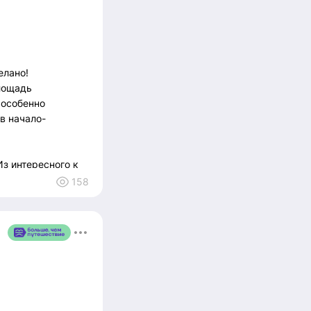
+10
елано!
площадь
 особенно
в начало-
Из интересного к
гини Милосердия
158
асоты,
имают оплату с