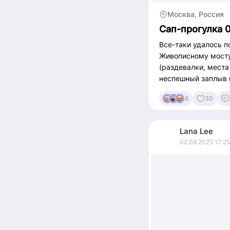
Москва, Россия
Сап-прогулка 0
Все-таки удалось п
Живописному мосту 
(раздевалки, места
неспешный заплыв н
8
30
Lana
Lee
02.08.2025 17:25