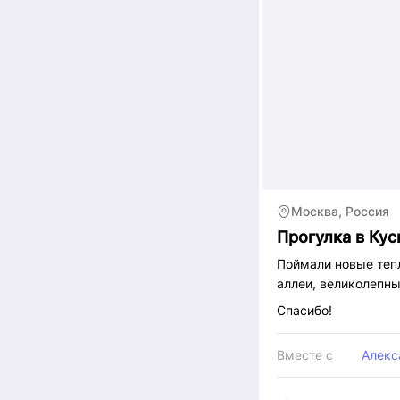
Yunshanfu (Nihao Ch
Россельхозбанка или
Metroman- приложе
Didi chuxing - прил
Baidu maps -карты,
Москва, Россия
Прогулка в Кус
Поймали новые тепл
аллеи, великолепны
Спасибо!
Вместе с
Алекс