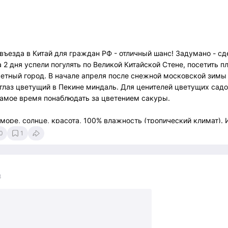
ъезда в Китай для граждан РФ - отличный шанс! Задумано - сд
за 2 дня успели погулять по Великой Китайской Стене, посетить 
етный город. В начале апреля после снежной московской зимы
глаз цветущий в Пекине миндаль. Для ценителей цветущих садо
самое время понаблюдать за цветением сакуры.
: море, солнце, красота, 100% влажность (тропический климат). 
ажает монументальностью центр буддизма Няньшань: статуя Бо
0
1
ов, человеческая река из паломников
 Yalong bay Tropical paradise Forrest Park. Много тропической кр
орхидей. Нужно запастить водой и солнезащитным кремом.
8
вание отелей, билетов, трансферов, экскурсий, аренда а/м (прин
.ru/china