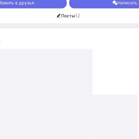
кинг-тур на Байкал, будет здорово найти попутчиков.
бавить в друзья
Написать
Посты
12
3