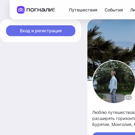
Путешествия
События
Л
Вход и регистрация
2 д
Люблю путешествова
расширять горизонт
Бурятия, Монголия,
экскурсий и треккин