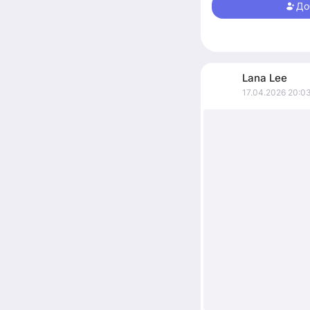
Летом планирую трек
До
Lana
Lee
17.04.2026 20:0