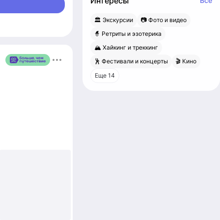
Интересы
Все
🏛 Экскурсии
📷 Фото и видео
🧙 Ретриты и эзотерика
🏔 Хайкинг и треккинг
🕺 Фестивали и концерты
🎬 Кино
Еще 14