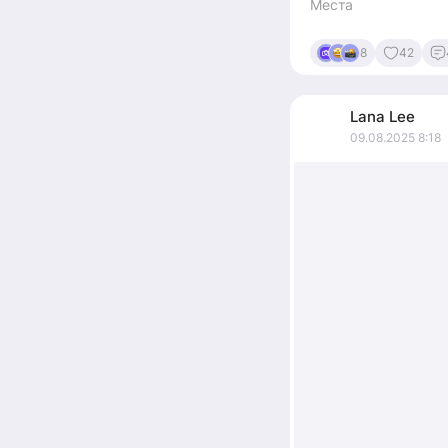
Места
8
42
Lana
Lee
09.08.2025 8:18