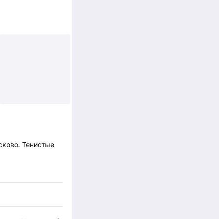
ay от
+5
сково. Тенистые