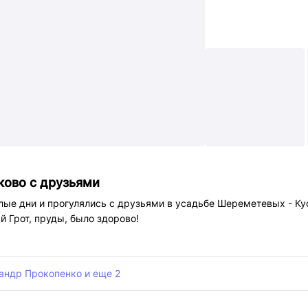
ina)- приложение Unionpay пригодится, если у вас есть карта UP
 АТБ, если не работает Alipay
ние для перемещений в китайском метро
ожение такси, если не работает встроенное приложение в Alipay
 навигатор
ково с друзьями
ые дни и прогулялись с друзьями в усадьбе Шереметевых - Ку
й Грот, пруды, было здорово!
андр Прокопенко и еще 2