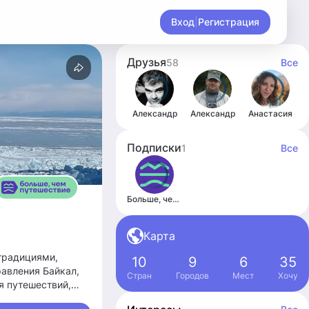
Вход
|
Регистрация
Друзья
58
Все
Александр
Александр
Анастасия
Подписки
1
Все
Больше, чем путешествие
Карта
традициями,
10
9
6
35
авления Байкал,
Стран
Городов
Мест
Хочу
я путешествий,