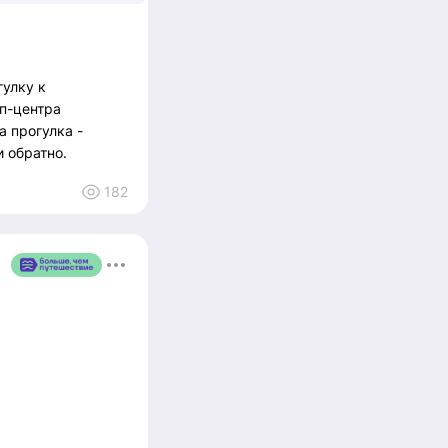
гулку к
ап-центра
а прогулка -
 обратно.
182