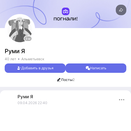
3 м
Руми Я
40 лет
Альметьевск
Добавить в друзья
Написать
Посты
2
Руми
Я
09.04.2026 22:40