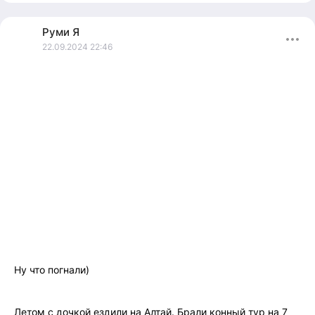
прекрасна, здесь ощущается вся сила природы🤩
Руми
Я
22.09.2024 22:46
Ну что погнали)
Летом с дочкой ездили на Алтай. Брали конный тур на 7