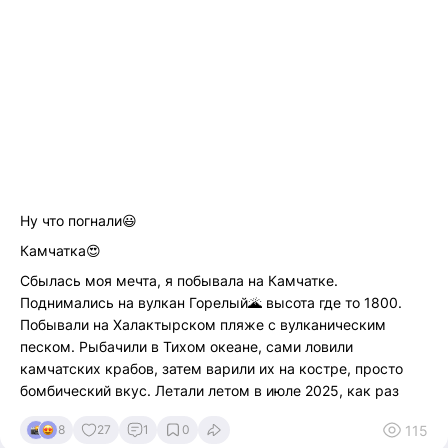
Ну что погнали😃
Камчатка😍
Сбылась моя мечта, я побывала на Камчатке.
Поднимались на вулкан Горелый🌋 высота где то 1800.
Побывали на Халактырском пляже с вулканическим
песком. Рыбачили в Тихом океане, сами ловили
камчатских крабов, затем варили их на костре, просто
бомбический вкус. Летали летом в июле 2025, как раз
попали на сильное землятресение, тряхануло так
115
8
27
1
0
нормально🤦‍♀️ Но даже не смотря на это Камчатка