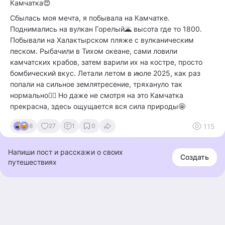
Камчатка😍
Сбылась моя мечта, я побывала на Камчатке.
Поднимались на вулкан Горелый🌋 высота где то 1800.
Побывали на Халактырском пляже с вулканическим
песком. Рыбачили в Тихом океане, сами ловили
камчатских крабов, затем варили их на костре, просто
бомбический вкус. Летали летом в июле 2025, как раз
попали на сильное землятресение, тряхануло так
нормально🤦‍♀️ Но даже не смотря на это Камчатка
прекрасна, здесь ощущается вся сила природы🤩
115
8
27
1
0
Напиши пост и расскажи о своих
Создать
путешествиях