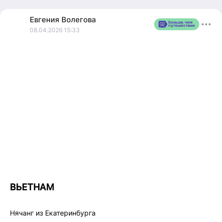
Бутик-отель в центре исторической Казани,
стилизованный под старину, отделанный качественным
Евгения
Волегова
камнем и деревом дорогих пород, с просторными
08.04.2026 15:33
номерами различной категории. На территории —
парковка, ресторан, конференц-зал.
Для бронирования 📲
Wa.me/79090209051
t.me/Ev_geniy_ia
https://vk.ru/volegova78
ВЬЕТНАМ
Нячанг из Екатеринбурга