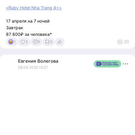
«Ruby Hotel Nha Trang 4⭐️»
17 апреля на 7 ночей
Завтрак
87 800₽ за человека*
20
1
2
0
0
*при двухместном размещении
Отель в Нячанге, недалеко от пляжа. Комфортные номера,
Евгения
Волегова
приветливый персонал, удобное расположение.
08.04.2026 15:27
Подойдет для отдыха как вдвоем, так и семьей.
Для бронирования 📲
Wa.me/79090209051
t.me/Ev_geniy_ia
https://vk.ru/volegova78