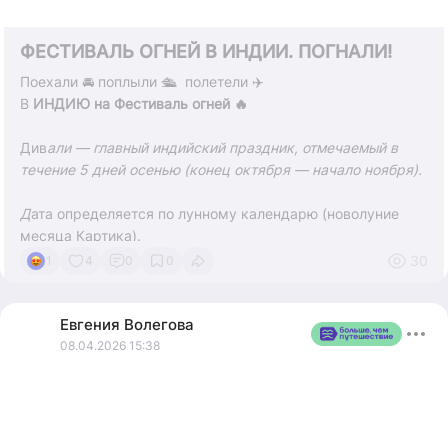
ФЕСТИВАЛЬ ОГНЕЙ В ИНДИИ. ПОГНАЛИ!
Поехали 🚘 поплыли 🛳️ полетели ✈️
В
ИНДИЮ на Фестиваль огней 🔥
Див
али — главный индийский праздник, отмечаемый в
течение 5 дней осенью (конец октября — начало ноября).
Д
ата определяется по лунному календарю (новолуние
месяца Картика).
30
1
4
0
0
В 2
026 году основные празднования ожидаются около 9
ноября
Евгения
Волегова
08.04.2026 15:38
С
имволизм:
Победа добра над злом, света над тьмой.
Продолжительность: