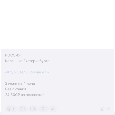
Праздник длится 5 дней, каждый из которых имеет свое
значение.
Кульминация:
Третий день — ночь новолуния (Лакшми Пуджа), когда
зажигают тысячи огней (diyas).
РОССИЯ
Праздник сопровождается фейерверками, обменом
Казань из Екатеринбурга
сладостями и украшением домов.
«Клуб Отель Корона 4⭐️»
Для бронирования📱👇
Wa.me/79090209051
2 июня на 4 ночи
t.me/Ev_geniy_ia
Без питания
https://vk.ru/volegova78
24 500₽ за человека*
*при двухместном размещении
32
5
0
0