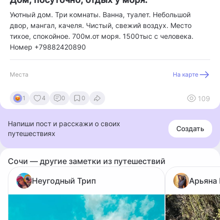
Уютный дом. Три комнаты. Ванна, туалет. Небольшой
двор, мангал, качеля. Чистый, свежий воздух. Место
тихое, спокойное. 700м.от моря. 1500тыс с человека.
Номер +79882420890
Места
На карте
109
1
4
0
0
Напиши пост и расскажи о своих
Создать
путешествиях
Сочи — другие заметки из путешествий
Неугодный Трип
Арьяна