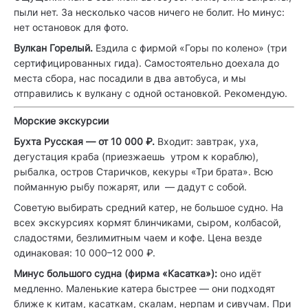
пыли нет. За несколько часов ничего не болит. Но минус:
нет остановок для фото.
Вулкан Горелый.
Ездила с фирмой «Горы по колено» (три
сертифицированных гида). Самостоятельно доехала до
места сбора, нас посадили в два автобуса, и мы
отправились к вулкану с одной остановкой. Рекомендую.
Морские экскурсии
Бухта Русская — от 10 000 ₽.
Входит: завтрак, уха,
дегустация краба (приезжаешь утром к кораблю),
рыбалка, остров Старичков, кекуры «Три брата». Всю
пойманную рыбу пожарят, или — дадут с собой.
Советую выбирать средний катер, не большое судно. На
всех экскурсиях кормят блинчиками, сыром, колбасой,
сладостями, безлимитным чаем и кофе. Цена везде
одинаковая: 10 000–12 000 ₽.
Минус большого судна (фирма «Касатка»):
оно идёт
медленно. Маленькие катера быстрее — они подходят
ближе к китам, касаткам, скалам, нерпам и сивучам. При