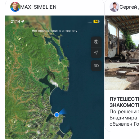
MAXI SIMELIEN
Сергей
ПУТЕШЕСТВ
ЗНАКОМСТВ
КУЛЬТУРОЙ
По решению
Владимира 
объявлен Г
России. А как можно ближе
познакомит