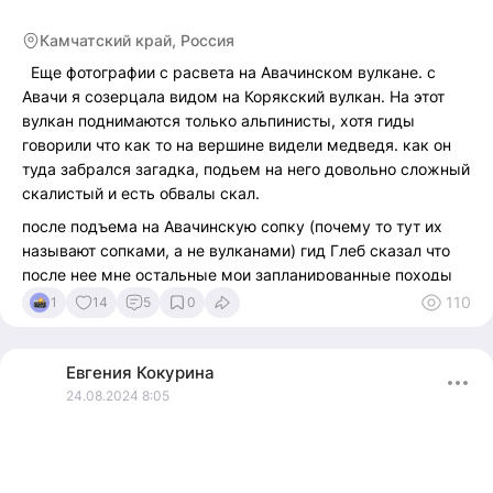
Камчатский край, Россия
Еще фотографии с расвета на Авачинском вулкане. с
Авачи я созерцала видом на Корякский вулкан. На этот
вулкан поднимаются только альпинисты, хотя гиды
говорили что как то на вершине видели медведя. как он
туда забрался загадка, подьем на него довольно сложный
скалистый и есть обвалы скал.
после подъема на Авачинскую сопку (почему то тут их
называют сопками, а не вулканами) гид Глеб сказал что
после нее мне остальные мои запланированные походы
будут проходить на изи так и было). Обычно на Авачу
110
1
14
5
0
стараются подниматься уже с подготовкой. Решила
конечно бахнуть после без сна, самолета и велика.
Евгения
Кокурина
24.08.2024 8:05