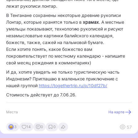
лежат рукописи лонтар.
В Тенганане сохранены некоторые древние рукописи
Лонтар, которые хранятся только в
храмах
. А местные
умельцы показывают, технологию рукописей и рисуют
незамысловатые картинки балийского календаря,
божеств, также, сажей на пальмовой бумаге.
Если хотите понять, какое божество вам
покровительствует по местному календарю - напишите
свой месяц рождения в комментариях)
И да, хотите увидеть не только туристическую часть
Индонезии? Приглашаю в маленькое приключение с
нашей группой
https://togethertrip.ru/p/10df27b/
Стоимость действует до 7.06.26.
Места
На карте
57
3
14
0
0