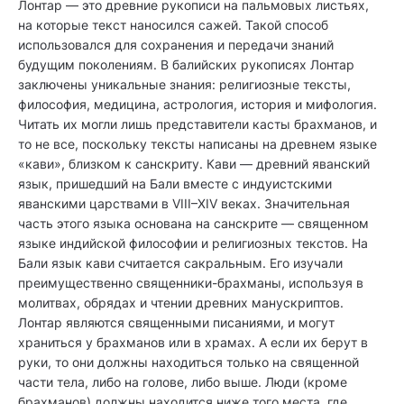
Лонтар — это древние рукописи на пальмовых листьях,
на которые текст наносился сажей. Такой способ
использовался для сохранения и передачи знаний
будущим поколениям. В балийских рукописях Лонтар
заключены уникальные знания: религиозные тексты,
философия, медицина, астрология, история и мифология.
Читать их могли лишь представители касты брахманов, и
то не все, поскольку тексты написаны на древнем языке
«кави», близком к санскриту. Кави — древний яванский
язык, пришедший на Бали вместе с индуистскими
яванскими царствами в VIII–XIV веках. Значительная
часть этого языка основана на санскрите — священном
языке индийской философии и религиозных текстов. На
Бали язык кави считается сакральным. Его изучали
преимущественно священники-брахманы, используя в
молитвах, обрядах и чтении древних манускриптов.
Лонтар являются священными писаниями, и могут
храниться у брахманов или в храмах. А если их берут в
руки, то они должны находиться только на священной
части тела, либо на голове, либо выше. Люди (кроме
брахманов) должны находится ниже того места, где