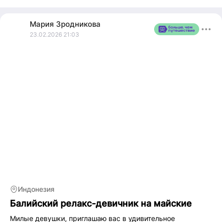
через новый опыт. Провожу йога-туры и путешествия в
формате тревел-терапии в странах ЮВА. 17.04-02.05 едем
Мария
Зродникова
на Север Индии, 04.05-17.05 девичник на Бали,❓в лс
23.02.2026 21:03
Индонезия
Балийский релакс-девичник на майские
Милые девушки, приглашаю вас в удивительное