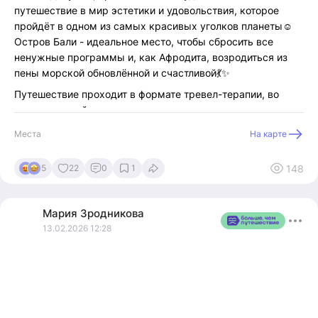
путешествие в мир эстетики и удовольствия, которое
пройдёт в одном из самых красивых уголков планеты☺️
Остров Бали - идеальное место, чтобы сбросить все
ненужные программы и, как Афродита, возродиться из
пены морской обновлённой и счастливой💃✨
Путешествие проходит в формате тревел-терапии, во
время которой каждая участница исследует
интересующий ее запрос и проходит личную
Места
На карте
трансформацию через новый опыт с сопровождением
специалиста в поддерживающем пространстве группы.
148
5
22
0
1
Тур будет интересен девушкам, желающим обновиться, а
также привлечь в свою жизнь вдохновение и изобилие.
Особое внимание уделим теме отношений с собой, в паре
Мария
Зродникова
и с окружающим миром. Исследуем, что поможет
13.02.2026 12:28
гармонизировать существующий союз или создать пару с
созвучным партнёром.
В туре вас ждёт:
🏝️ отдых на живописных пляжах,