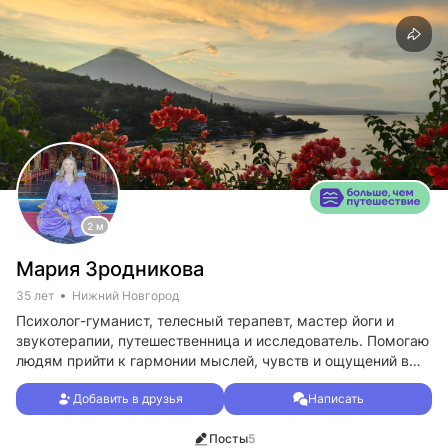
2 м
Мария Зродникова
35 лет
Нижний Новгород
Психолог-гуманист, телесный терапевт, мастер йоги и
звукотерапии, путешественница и исследователь. Помогаю
людям прийти к гармонии мыслей, чувств и ощущений в
теле, а также раскрыть свой потенциал.
Добавить в друзья
Написать
С удовольствием исследую нашу прекрасную планету и
делюсь своими открытиями. Для меня каждое
Посты
5
путешествие - это уникальная личная трансформация