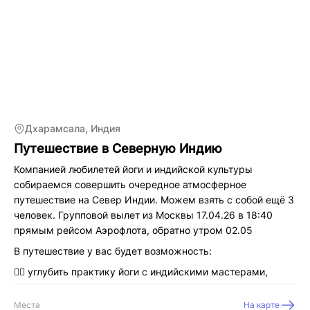
📸 посещение самых красивых достопримечательностей
острова
🏩 уютные отели с красивой территрией
🛕 знакомство с местной культурой и традициями,
🧘‍♀️ «перезагрузка» для тела и души,
👩‍❤️‍💋‍👩 тёплая весёлая компания подруг,
🥘 гастраномические открытия
Дхарамсала, Индия
и это далеко не все😉
Путешествие в Северную Индию
Даты - 04.05-17.05.26 (заселение в отель с 03.05)
Компанией любилетей йоги и индийской культуры
Групповой вылет из Мск с прогулкой в Шанхае 02.05 в
собираемся совершить очередное атмосферное
16:50, обратно 18.05 в 1:30. Также возможен прямой
путешествие на Север Индии. Можем взять с собой ещё 3
перелет Аэрофлотом.
человек. Групповой вылет из Москвы 17.04.26 в 18:40
прямым рейсом Аэрофлота, обратно утром 02.05
1 день - встреча в аэропорту Денпасара, трансфер в
Джимбаран. Отдых на море после перелета,
В путешествие у вас будет возможность:
джимбаранский ужин-знакомство
🧘‍♀️ углубить практику йоги с индийскими мастерами,
2 день - утренняя практика на пляже, завтрак на рыбном
🛕 расширить кругозор через знакомство с культурой
рынке, свободное время
Места
На карте
буддизма, индуизма и сикхизма,