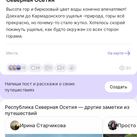
Высота гор и бирюзовый цвет воды конечно впечатляют!
Доехали до Кармадонского ущелья -природа, горы всё
прекрасно, но почему-то стало жутко. Хотелось скорей
покинуть ущелье, как будто окружен со всех сторон
горами.
Места
На карте
91
10
29
3
0
Напиши пост и расскажи о своих
Создать
путешествиях
Республика Северная Осетия — другие заметки из
путешествий
Ирина Старчикова
Просто