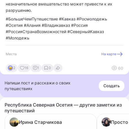
незначительное вмешательство может привести к их
разрушению.
#БольшеЧемПутешествие #Кавказ #Росмолодежь
#Осетия #Алания #Владикавказ #Россия
#РоссияСтранаВозможностей #СеверныйКавказ
#Молодежь
Места
На карте
60
2
16
1
0
Напиши пост и расскажи о своих
Создать
путешествиях
Республика Северная Осетия — другие заметки из
путешествий
Ирина Старчикова
Просто