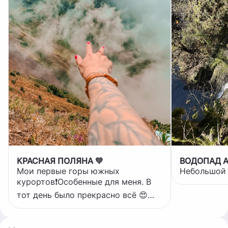
КРАСНАЯ ПОЛЯНА 💚
ВОДОПАД 
Мои первые горы южных
Небольшой 
курортов❗️Особенные для меня. В
тот день было прекрасно всё 😍
Место, в которое мне с
удовольствием хочется вернуться.
Снова и снова. Всегда❣️