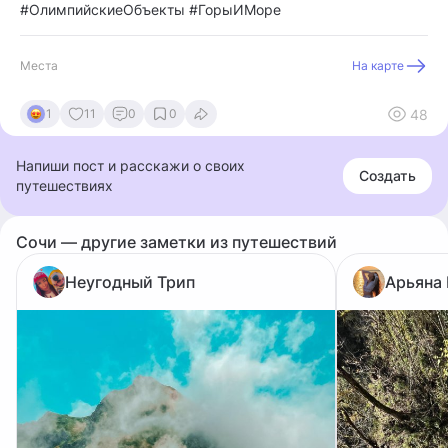
#ОлимпийскиеОбъекты #ГорыИМоре
Места
На карте
48
1
11
0
0
Напиши пост и расскажи о своих
Создать
путешествиях
Сочи — другие заметки из путешествий
Неугодный Трип
Арьяна