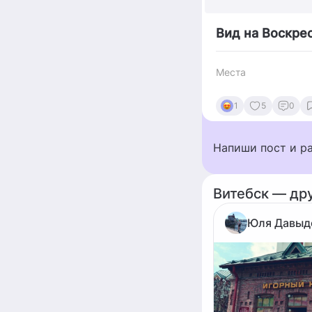
Вид на Воскре
Места
1
5
0
Напиши пост и р
Витебск — др
Юля Давыд