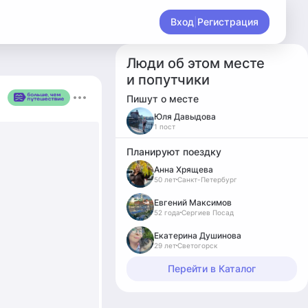
Вход
|
Регистрация
Люди об этом месте
и попутчики
Пишут о месте
Юля Давыдова
1 пост
Планируют поездку
Анна Хрящева
50 лет
Санкт-Петербург
Евгений Максимов
52 года
Сергиев Посад
Екатерина Душинова
29 лет
Светогорск
Перейти в Каталог