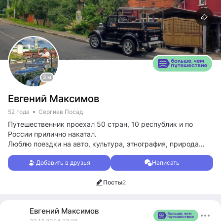
3 м
Евгений Максимов
52 года
Сергиев Посад
Путешественник проехал 50 стран, 10 республик и по
России прилично накатал.
Люблю поездки на авто, культура, этнография, природа
(реки, озера, моря), гастрономия, архитектура, живопись,
Добавить в друзья
Написать
древности.
Посты
2
Евгений
Максимов