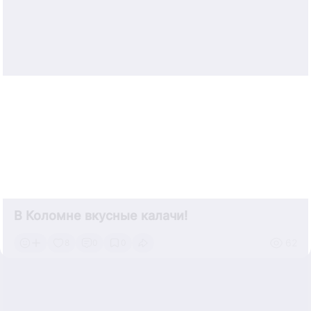
В Коломне вкусные калачи!
62
8
0
0