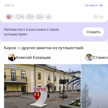
Места
На карте
59
1
16
4
0
Напиши пост и расскажи о своих
Создать
путешествиях
Киров — другие заметки из путешествий
Алексей Казанцев
Станис