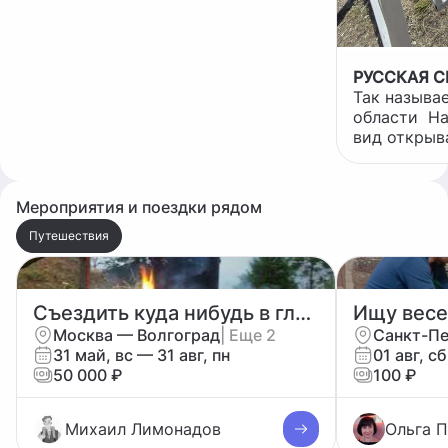
Фестиваль проводится для всех
любителей авторской песни, а
также в целях приобщения
молодежи к музыке, поэзии,
РУССКАЯ 
туризму и спорту, сохранения и
Так называ
развития авторской песни,
области На холме стоят качели,
выявления талантливых авторов
вид открыв
самом селе
и купель
Мероприятия и поездки рядом
Путешествия
Съездить куда нибудь в глубинку России, на берег речки. Палатка, костерок и т.д.
Москва — Волгоград
| Еще 2
31 май, вс — 31 авг, пн
01 авг, с
50 000 ₽
100 ₽
Михаил Лимонадов
Ольга 