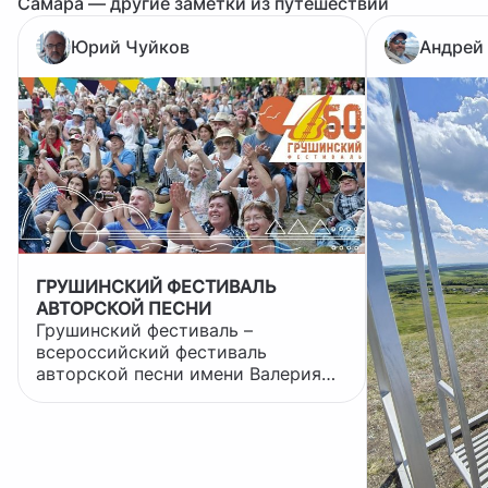
Самара — другие заметки из путешествий
Юрий Чуйков
Андрей
ГРУШИНСКИЙ ФЕСТИВАЛЬ
АВТОРСКОЙ ПЕСНИ
Грушинский фестиваль –
всероссийский фестиваль
авторской песни имени Валерия
Грушина. Он проходит летом под
Самарой и длится 3-4 дня. Здесь
собираются тысячи любителей
бардовской песни не только из
России, но и других стран мира.