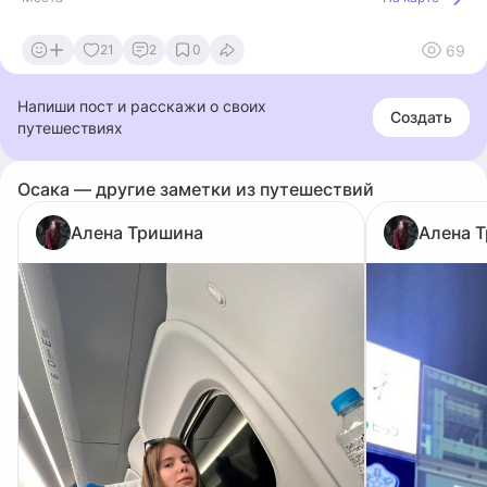
69
21
2
0
Напиши пост и расскажи о своих
Создать
путешествиях
Осака — другие заметки из путешествий
Алена Тришина
Алена 