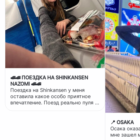
🚅🚄 ПОЕЗДКА НА SHINKANSEN
NAZOMI 🚅🚄
Поездка на Shinkansen у меня
оставила какое особо приятное
впечатление. Поезд реально пуля -
тихий, быстрый и очень
комфортный. Удобные кресла,
много места для ног, чистота
📍 OSAKA
идеальная. Все организовано чётко
Осака оказ
и понятно, посадка и отправление
мне зашел 