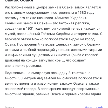
Расположенный в центре замка в Осаке, замок является
его главным сооружением, построенным в 1583 году,
поэтому его также называют «Замком Хидэёси».
Нынешний замок в Осаке — это бетонная реплика,
созданная в 1931 году, внутри которой теперь находится
музей, посвящённый Тоётоми Хидэёси и истории замка. С
верхнего этажа можно полюбоваться видом на город
Осака. Построенный на возвышенности, замок с белыми
стенами и зелёной черепицей украшен золотыми тиграми
и мифическими существами «кинсяти» (рыба с головой
дракона) на концах загнутых крыш, что создаёт
впечатление роскоши.
Поднявшись на смотровую площадку 8-го этажа, с
высоты 50 метров над землёй вы сможете полюбоваться
величественным и живописным замком Осака, а также
панорамой города. В поле зрения попадут современные
высотные здания, равнина Осака и горные хребты вдали.
Места
На карте