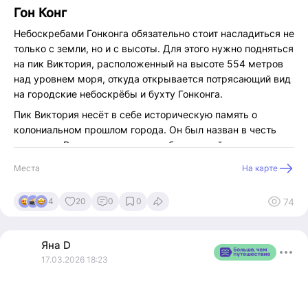
Гон Конг
Небоскребами Гонконга обязательно стоит насладиться не
только с земли, но и с высоты. Для этого нужно подняться
на пик Виктория, расположенный на высоте 554 метров
над уровнем моря, откуда открывается потрясающий вид
на городские небоскрёбы и бухту Гонконга.
Пик Виктория несёт в себе историческую память о
колониальном прошлом города. Он был назван в честь
королевы Виктории во времена британской колонизации,
когда только иностранцы могли здесь жить и
Места
На карте
наслаждаться его видами, в то время как китайцам
доступ был закрыт.
74
4
20
0
0
Существует три популярных способа добраться до пика:
Автобус. Это самый бюджетный и простой способ,
Яна
D
хотя и не самый захватывающий. Введите в
17.03.2026 18:23
приложении Google Maps название торгового центра
у автобусной остановки: The Peak Galleria.
Приложение предоставит вам маршрут на