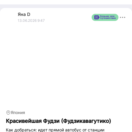
Веду активный образ жизни. Хочу спрыгнуть с парашютом,
полетать на воздушном шаре и устроить cage-diving с
Яна
D
белыми акулами.
13.06.2026 9:47
Insta: babetta729
Япония
Красивейшая Фудзи (Фудзикавагутико)
Как добраться: идет прямой автобус от станции