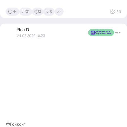
дракона) на концах загнутых крыш, что создаёт
впечатление роскоши.
69
21
2
0
Поднявшись на смотровую площадку 8-го этажа, с
высоты 50 метров над землёй вы сможете полюбоваться
Яна
D
величественным и живописным замком Осака, а также
24.05.2026 18:23
панорамой города. В поле зрения попадут современные
высотные здания, равнина Осака и горные хребты вдали.
Гонконг