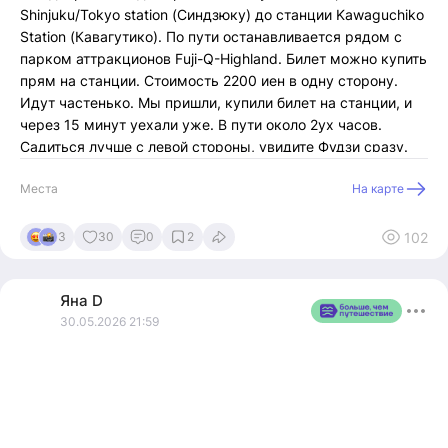
Shinjuku/Tokyo station (Синдзюку) до станции Kawaguchiko
Station (Кавагутико). По пути останавливается рядом с
парком аттракционов Fuji-Q-Highland. Билет можно купить
прям на станции. Стоимость 2200 иен в одну сторону.
Идут частенько. Мы пришли, купили билет на станции, и
через 15 минут уехали уже. В пути около 2ух часов.
Садиться лучше с левой стороны, увидите Фудзи сразу.
Автобус комфортабельный, с WiFi, кондеем и зарядками
Места
На карте
для телефонов.
Обязательные к посещению достопримечательности: так
102
3
30
0
2
как заселение во всех отелях примерно с 15-00, чтобы не
терять время, нужно сразу начать осматривать
достопримечательности. Если Вы с чемоданом, то это не
Яна
D
проблема, рядом со станцией куча «локеров», в которых
30.05.2026 21:59
Вы можете оставить чемоданы или другие вещи. Также
много кафешек здесь же, можно пообедать, так как силы
Вам понадобятся ☺️
Рядом со станцией Kawaguchiko есть несколько прокатов
велосипедов (обычных и электро). Цена — от 1500 ¥ за