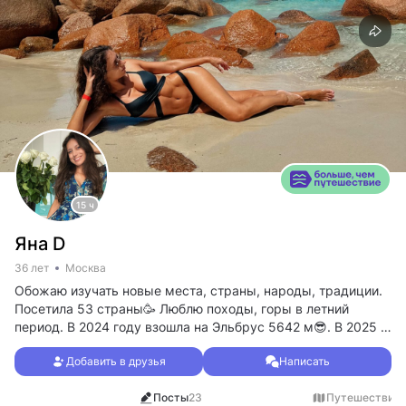
15 ч
Яна D
36 лет
Москва
Обожаю изучать новые места, страны, народы, традиции.
Посетила 53 страны🥳 Люблю походы, горы в летний
период. В 2024 году взошла на Эльбрус 5642 м😎. В 2025 -
на Казбек 5033 м с севера 🏔️
Добавить в друзья
Написать
люблю кататься на горных лыжах, беговых, сноуборде.
Так же любою посещать теплые экзотические страны с
Посты
23
Путешествия
1
эндемичными животными и фауной.