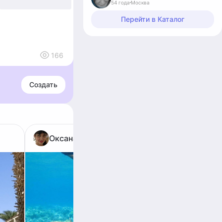
54 года
Москва
Перейти в Каталог
166
Создать
Оксана WWW
Тан
Прекрас
Прекрас