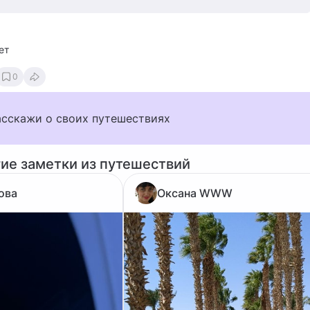
ет
0
асскажи о своих путешествиях
гие заметки из путешествий
ова
Оксана WWW