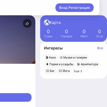
Вход
|
Регистрация
Карта
0
0
0
0
Стран
Городов
Мест
Хочу
Интересы
Все
🎬 Кино
🎨 Музеи и галереи
🌲 Парки и усадьбы
🕌 Архитектура
🏃‍♂️ Бег
🧘‍♀️ Йога
Еще 3