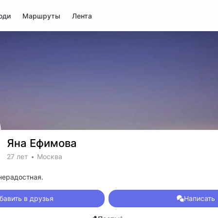
юди
Маршруты
Лента
Яна Ефимова
27 лет
Москва
нерадостная.
бавить в друзья
Написать