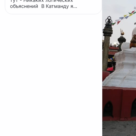
тут - Никаких логических
объяснений В Катманду я
заселился в бюджетном отеле, в
тупичке одной из улиц района
Тамель. Неподалёку была
известная Freak street, бывшая
местом паломничества хиппи в 60-
70-х годах прошлого века. Посетив
значимые места города - ступы
Боднатх и Сваямбунатх, а так же
храмовый комплекс