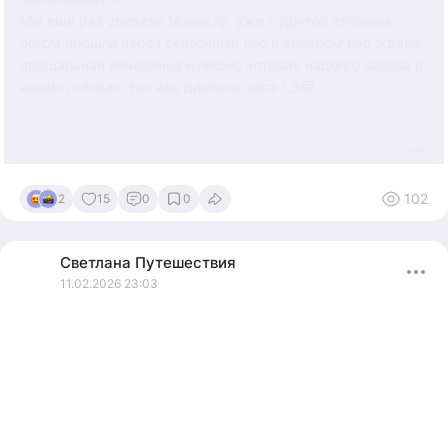
Мы ещё раз увидели Манаслу, уже с другой стороны,
потом прошли через сказочный лес и вечером нас ждала
прощальная вечеринка и песня, которая надолго засела в
наших головах, так как длилась часа 1,5😂
12.11.2025
Места
На карте
102
2
15
0
0
Светлана
Путешествия
11.02.2026 23:03