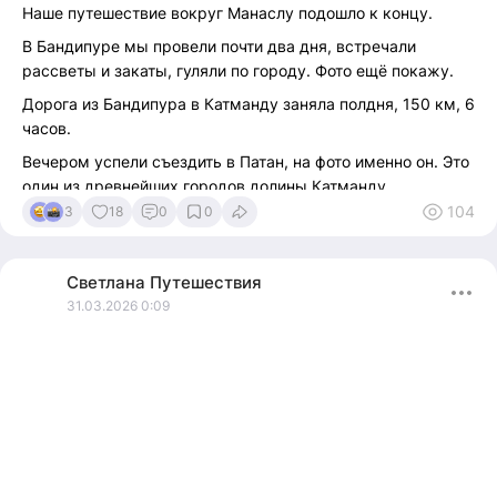
Наше путешествие вокруг Манаслу подошло к концу.
В Бандипуре мы провели почти два дня, встречали
рассветы и закаты, гуляли по городу. Фото ещё покажу.
Дорога из Бандипура в Катманду заняла полдня, 150 км, 6
часов.
Вечером успели съездить в Патан, на фото именно он. Это
один из древнейших городов долины Катманду,
основанный примерно в III веке до н. э. Название
104
3
18
0
0
переводится как «город красоты».
Патан называют городом мастеров, там веками
Светлана
Путешествия
создавали бронзовые статуи, резьбу по дереву и камню.
31.03.2026 0:09
На площадь Дурбар находится много храмов, дворцов и
деталей, которые хочется разглядывать часами.
Вход — 1000 рупий. Можно зайти и бесплатно через
соседние переулки, но тогда не попасть в музей, там
проверяют билеты