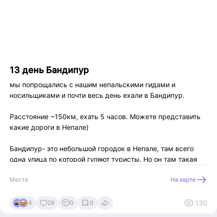
13 день Бандипур
мы попрощались с нашим непальскими гидами и
носильщиками и почти весь день ехали в Бандипур.
Расстояние ~150км, ехать 5 часов. Можете представить
какие дороги в Непале)
Бандипур- это небольшой городок в Непале, там всего
одна улица по которой гуляют туристы. Но он там такая
атмосфера расслабленности и умиротворения, что
Места
На карте
уезжать не хотелось.
Кстати, ни у кого в турах вокруг Манаслу я не встречала
130
4
29
0
0
этого города. Так что я рада, что обстоятельства так