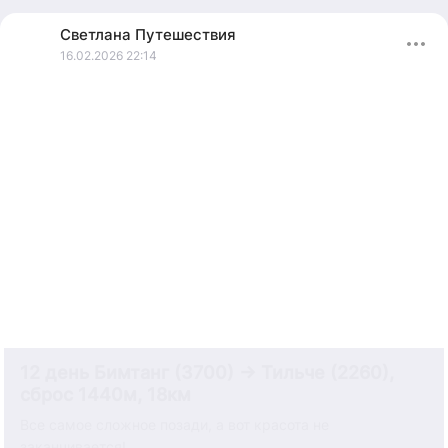
сложилось и мы поехали с Андреем Федоровичем
Светлана
Путешествия
(основатель клуба путешественников "Миры")
16.02.2026 22:14
12 день Бимтанг (3700) → Тильче (2260),
сброс 1440м, 18км
Все самое сложное позади, а вот красота не
заканчивается!