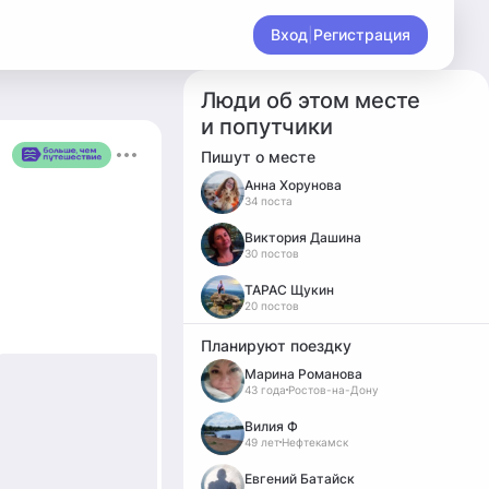
Вход
|
Регистрация
Люди об этом месте
и попутчики
Пишут о месте
Анна Хорунова
34 поста
Виктория Дашина
30 постов
ТАРАС Щукин
20 постов
Планируют поездку
Марина Романова
43 года
Ростов-на-Дону
Вилия Ф
49 лет
Нефтекамск
Евгений Батайск