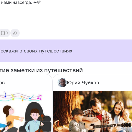
 нами навсегда. ✈️💚
0
асскажи о своих путешествиях
гие заметки из путешествий
ов
Юрий Чуйков