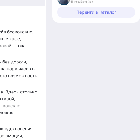
41 год
Батайск
+4
Перейти в Каталог
ебя бесконечно.
чные кафе,
ковой — она
 без дороги,
на пару часов в
 это возможность
а. Здесь столько
ктурой,
, конечно,
дующее
ик вдохновения,
ро эмоции,