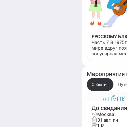
РУССКОМУ БЛЮ
Часть 7 В 1975г. в музыкальном
мире вдруг поя
популярная мел
Чувства“, напи
бразильцем Мо
но деда особен
Мероприятия 
блестящий кав
исполнении из
События
Пут
итальянского с
аранжировщика
Деду повезло п
специальном а
До свидания
демзале, где о
Москва
эту мелодию в
31 авг, пн
мощных колонка
1 ₽