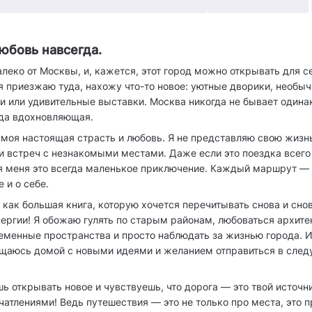
юбовь навсегда.
леко от Москвы, и, кажется, этот город можно открывать для с
я приезжаю туда, нахожу что-то новое: уютные дворики, необы
и или удивительные выставки. Москва никогда не бывает одина
гда вдохновляющая.
моя настоящая страсть и любовь. Я не представляю свою жизнь
и встреч с незнакомыми местами. Даже если это поездка всего 
ля меня это всегда маленькое приключение. Каждый маршрут —
е и о себе.
как большая книга, которую хочется перечитывать снова и снов
нергии! Я обожаю гулять по старым районам, любоваться архите
еменные пространства и просто наблюдать за жизнью города. И
щаюсь домой с новыми идеями и желанием отправиться в сле
ь открывать новое и чувствуешь, что дорога — это твой источн
чатлениями! Ведь путешествия — это не только про места, это п