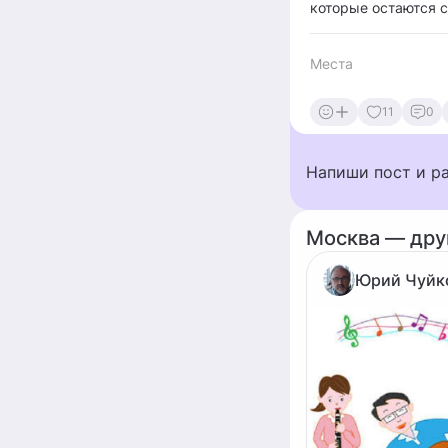
которые остаются с
Места
11
0
Напиши пост и р
Москва — дру
Юрий Чуйк