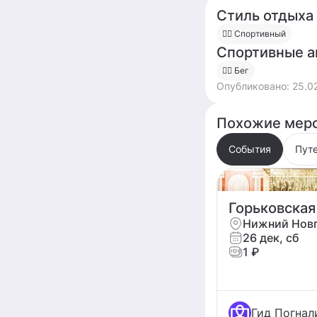
Стиль отдыха
🚴‍♀️ Спортивный
Спортивные а
🏃‍♂️ Бег
Опубликовано:
25.0
Похожие меро
События
Пут
Горьковская
Нижний Нов
26 дек, сб
1 ₽
Гид Погнал