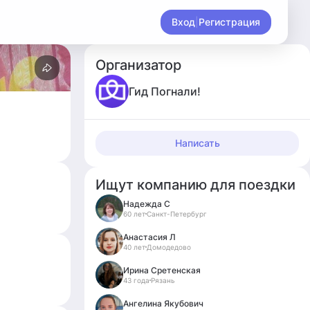
Вход
|
Регистрация
Организатор
Гид Погнали!
Написать
Ищут компанию для поездки
Надежда С
60 лет
Санкт-Петербург
Анастасия Л
40 лет
Домодедово
Ирина Сретенская
43 года
Рязань
Ангелина Якубович