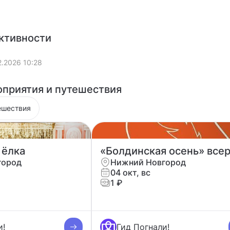
ктивности
2.2026 10:28
приятия и путешествия
ешествия
 ёлка
город
Нижний Новгород
04 окт, вс
1 ₽
и!
Гид Погнали!