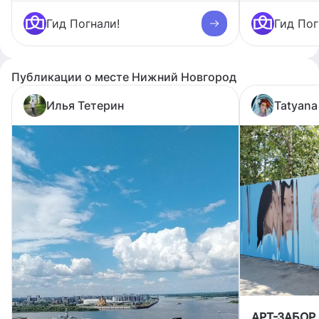
Гид Погнали!
Гид Пог
Публикации о месте Нижний Новгород
Илья Тетерин
Tatyana
АРТ-ЗАБОР