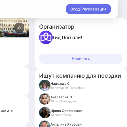
Вход
|
Регистрация
Организатор
Гид Погнали!
Написать
Ищут компанию для поездки
Надежда С
60 лет
Санкт-Петербург
Анастасия Л
40 лет
Домодедово
иями в
Ирина Сретенская
43 года
Рязань
Ангелина Якубович