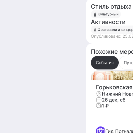
Стиль отдыха
🛕 Культурный
Активности
🕺 Фестивали и конце
Опубликовано:
25.0
Похожие меро
События
Пут
Горьковская
Нижний Нов
26 дек, сб
1 ₽
Гид Погнал