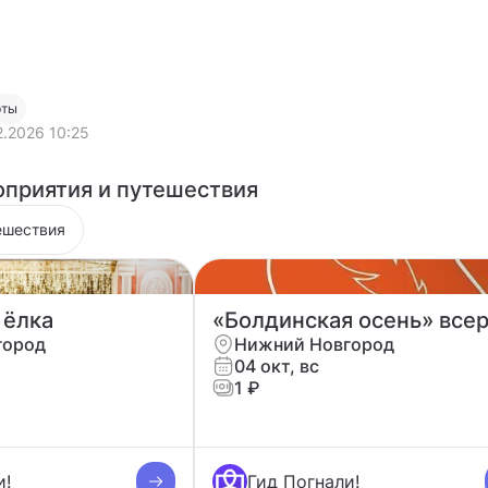
рты
2.2026 10:25
приятия и путешествия
ешествия
 ёлка
город
Нижний Новгород
04 окт, вс
1 ₽
и!
Гид Погнали!