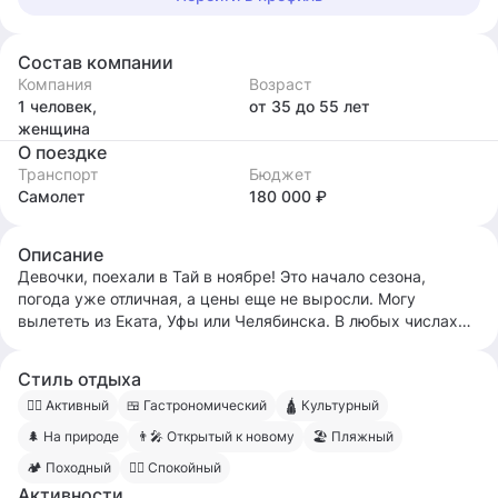
Состав компании
Компания
Возраст
1 человек,
от 35
до 55
лет
женщина
О поездке
Транспорт
Бюджет
Самолет
180 000 ₽
Описание
Девочки, поехали в Тай в ноябре! Это начало сезона,
погода уже отличная, а цены еще не выросли. Могу
вылететь из Еката, Уфы или Челябинска. В любых числах
ноября. Отпуск планирую на 10-14 дней. По бюджету,
думаю, уложимся в 160-200к на человека. Тур планирую
Стиль отдыха
брать в июле-августе. Смотрю на Пхукет. Я - спокойный,
🧍‍♀️ Активный
🍱 Гастрономический
🛕 Культурный
уравновешенный собеседник, 47 лет. Умею хорошо
слушать и слышать. Не курю, но ничего не имею против
🌲 На природе
👨‍🎤 Открытый к новому
🏖 Пляжный
курения. Алко - да, но без излишеств. Напиши мне, на сайт
🏕 Походный
🧍‍♂️ Спокойный
захожу часто.
Активности