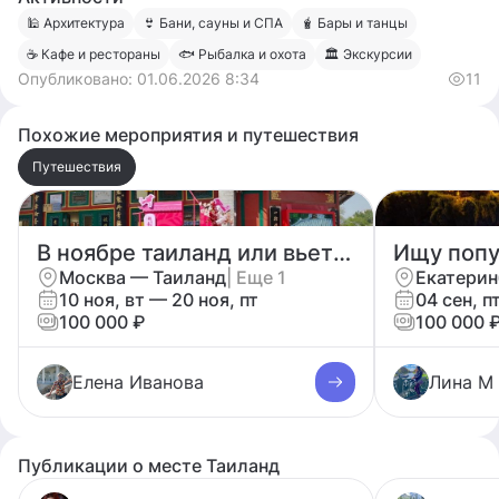
🕌 Архитектура
👙 Бани, сауны и СПА
🧋 Бары и танцы
☕️ Кафе и рестораны
🐟 Рыбалка и охота
🏛 Экскурсии
Опубликовано:
01.06.2026 8:34
11
Похожие мероприятия и путешествия
Путешествия
В ноябре таиланд или вьетнам
Ищу попу
Москва — Таиланд
| Еще 1
Екатерин
10 ноя, вт — 20 ноя, пт
04 сен, п
100 000 ₽
100 000 
Елена Иванова
Лина М
Публикации о месте Таиланд