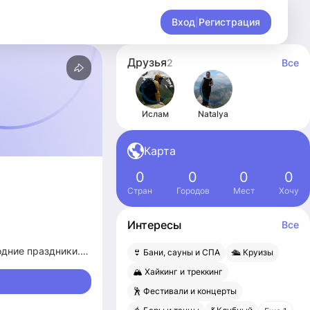
Вход
|
Регистрация
Друзья
2
Все
Ислам
Natalya
Карта
0
0
0
0
Стран
Городов
Мест
Хочу
Интересы
Все
одние праздники.
👙 Бани, сауны и СПА
🛳 Круизы
ма, баня,
🏔 Хайкинг и треккинг
🕺 Фестивали и концерты