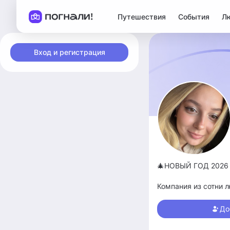
Путешествия
События
Л
Вход и регистрация
🎄НОВЫЙ ГОД 202
Компания из сотни 
Патибас, опен-эир, 
термальные источни
До
Лучше гор, могут бы