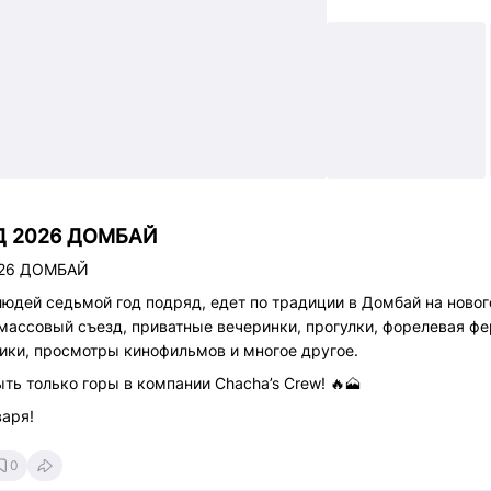
0
(500₽ на полочку)
0
 новогодний фуршет
ЛЬНАЯ ТУСОВКА НА КРЫШЕ
ах с панорамным видом. Домбай. Крыша. Музыка. (доп. плата)
:00
ассейны + DJ
Д 2026 ДОМБАЙ
0
ер
026 ДОМБАЙ
НА ВЕРШИНЕ + СВАДЕБНАЯ ВЕЧЕРИНКА
людей седьмой год подряд, едет по традиции в Домбай на новог
 массовый съезд, приватные вечеринки, прогулки, форелевая фе
:00
ики, просмотры кинофильмов и многое другое.
горе
ыть только горы в компании Chacha’s Crew! 🔥🗻
0
(500₽ на полочку)
варя!
0
ая вечеринка
0
ине горы.