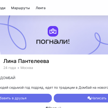
юди
Маршруты
Лента
Лина Пантелеева
24 года
Москва
6 ДОМБАЙ
людей седьмой год подряд, едет по традиции в Домбай на новог
массовый съезд, приватные вечеринки, прогулки, форелевая фер
ки, просмотры кинофильмов и многое другое.
бавить в друзья
Написать
ть только горы в компании Chacha’s Crew!