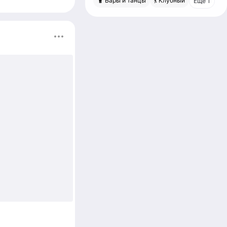
🧋 Бары и танцы
💃 Клубный
Еще 1