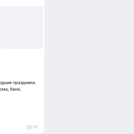
одние праздники.
рма, баня,
97