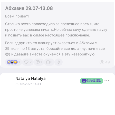
Абхазия 29.07-13.08
Всем привет!
Столько всего происходило за последнее время, что
просто не успевала писать.Но сейчас хочу сделать паузу
и позвать вас в самое настоящее приключение.
Если вдруг кто-то планирует оказаться в Абхазии с
29 июля по 13 августа, бросайте все дела (ну, почти все
😄) и давайте вместе окунёмся в эту невероятную
красоту! Горы, море, воздух, от которого кружится
49
3
12
0
0
голова… Там каждый день, как маленькая сказка.
Обещаю: будет столько впечатлений, что потом ещё
Natalya
Natalya
полгода будем вспоминать и смеяться над какими-нибудь
30.06.2026 14:41
забавными моментами. А если ничего смешного не
случится, я сама что-нибудь придумаю, ха‑ха!
Так что пишите, если будете там, организуем классные
прогулки, найдём самые живописные уголки и просто
будем наслаждаться этим летом!