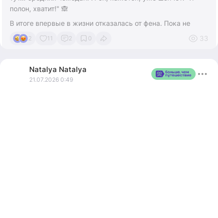
полон, хватит!" 🙈
В итоге впервые в жизни отказалась от фена. Пока не
знаю, как буду без него. Наверное, сделаю ставку на
33
2
11
2
0
"естественные волны" и философию "и так сойдёт". 😉
Зато вот эта толстенная тетрадь из трёх блоков - мой
Natalya
Natalya
секретный аргумент: отдых отдыхом, а аттестация гида
21.07.2026 0:49
Москвы по возвращении ждать не будет. Не всё коту
масленица, как говорится! 📘
Но я не унываю. Ведь впереди дорога, новые виды,
истории, которые потом буду рассказывать туристам… и,
возможно, пару лайфхаков про укладку без фена. 😄
А вы что в первую очередь выкладываете из чемодана
из-за нехватки места? 👇✨