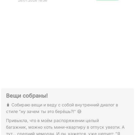
26.07.2026 18:56
Вещи собраны!
🧳 Собираю вещи и веду с собой внутренний диалог в
стиле "ну зачем ты это берёшь?!" 😅
Привыкла, что в моём распоряжении целый
багажник, можно хоть мини-квартиру в отпуск увезти. А
тут… средний чемодан. И он, кажется, уже шепчет: "Я