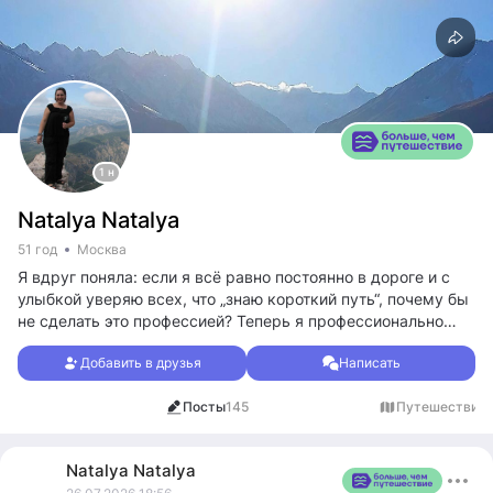
1 н
Natalya Natalya
51 год
Москва
Я вдруг поняла: если я всё равно постоянно в дороге и с
улыбкой уверяю всех, что „знаю короткий путь“, почему бы
не сделать это профессией? Теперь я профессионально
сопровождаю вас в мир путешествий.
Добавить в друзья
Написать
Видео можно смотреть здесь
ТК
https://t.me/tusya_trips
Посты
145
Путешествия
1
ВК
https://vk.ru/id295406886
YouTube
https://youtube.com/@natalianatalia-jf7rw?si=OAC7Mj
CbopBuR0gD
Natalya
Natalya