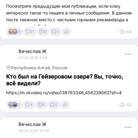
Посмотрите предыдущие мои публикации, если кому
интересно такое-то пишите в личные сообщения. В данном
посте таежное место с чистыми горными реками(вода в
них питьевая). Рыбалка на харизма, отдых у костра в дали
64
3
21
0
0
от цивилизации. Встречу с дикими животными
гарантирую)).
Вячеслав
Ж
07.05.2026 5:49
Республика Алтай, Россия
Кто был на Гейзеровом озере? Вы, точно,
всё видели?
https://m.vkvideo.ru/video138763346_456239062?sh=4
43
2
4
0
0
Вячеслав
Ж
19.04.2026 10:36