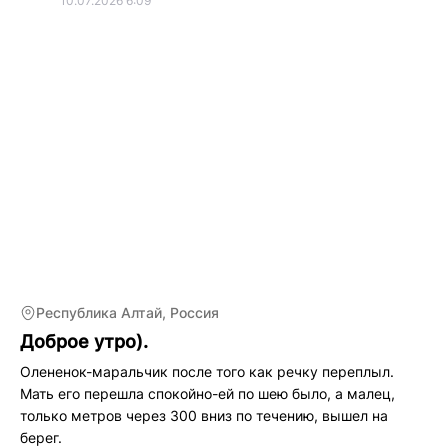
10.07.2026 6:09
Летом водномоторный отдых на живописных реках Сибири
с пешими радиалками в горы вдоль рек.
Автопутешествия.
Всё своё. Погнали)
Республика Алтай, Россия
Доброе утро).
Олененок-маральчик после того как речку переплыл.
Мать его перешла спокойно-ей по шею было, а малец,
только метров через 300 вниз по течению, вышел на
берег.