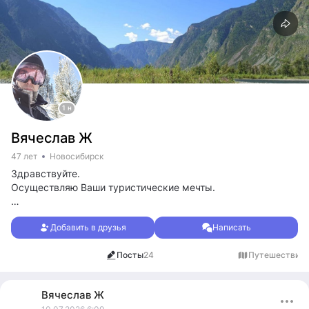
1 н
Вячеслав Ж
47 лет
Новосибирск
Здравствуйте.
Осуществляю Ваши туристические мечты.
Кого интересуют индивидуальные поездки(туры)
Добавить в друзья
Написать
-обращайтесь.
Посты
24
Путешествия
1
Тур по трём ТОПовым горнолыжкам Сибири за неделю.
Трассы, фрирайд- в приоритете.
Вячеслав
Ж