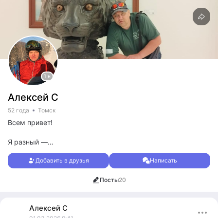
1 н
Алексей С
52 года
Томск
Всем привет!
Я разный —
я натруженный и праздный.
Добавить в друзья
Написать
Я целе-
и нецелесообразный.
Посты
20
Я весь несовместимый,
неудобный,
застенчивый и наглый,
Алексей
С
злой и добрый.