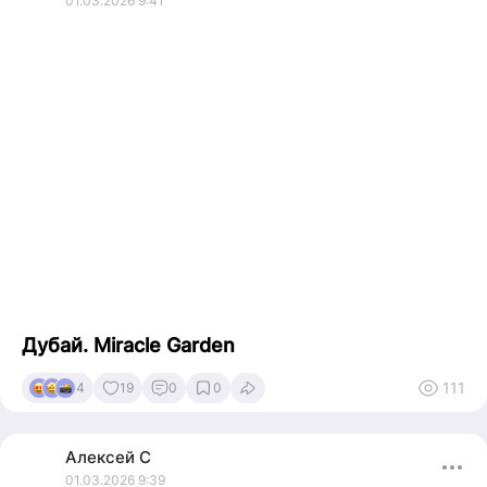
01.03.2026 9:41
Я так люблю,
чтоб все перемежалось!
И столько всякого во мне перемешалось
от запада
и до востока,
от зависти
и до восторга!
Люблю путешествовать и общаться с новыми людьми!
Люблю природу, но и в городе чувствую себя комфортно!
Катаюсь с горок на лыжах и сплавляюсь по бурным рекам!
Обожаю Саяны, но и Таиланд люблю)
Дубай. Miracle Garden
111
4
19
0
0
Алексей
С
01.03.2026 9:39