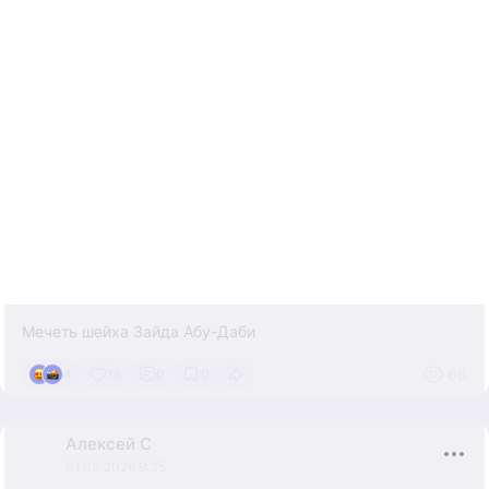
Мечеть шейха Зайда Абу-Даби
66
4
16
0
0
Алексей
С
01.03.2026 9:35