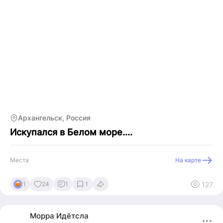
Архангельск, Россия
Искупался в Белом море....
Места
На карте
127
1
24
1
1
Морра
Идётсла