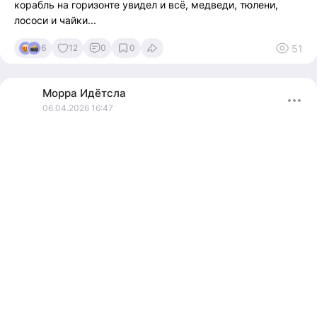
корабль на горизонте увидел и всё, медведи, тюлени,
лососи и чайки...
51
6
12
0
0
Морра
Идётсла
06.04.2026 16:47