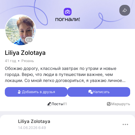
3 н
Liliya Zolotaya
41 год
Рязань
Обожаю дорогу, классный завтрак по утрам и новые
города. Верю, что люди в путешествии важнее, чем
локации. Со мной легко договориться, я уважаю личное
пространство.
Добавить в друзья
Написать
Кого ищу: Единомышленников, которые тоже считают, что
Посты
11
Маршруты
1
лучшее в путешествии — это эмоции и новые знакомства.
Liliya
Zolotaya
14.06.2026 6:49