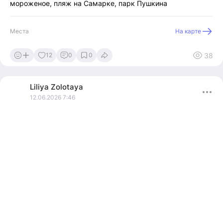
мороженое, пляж на Самарке, парк Пушкина
Места
На карте
38
12
0
0
Liliya
Zolotaya
12.06.2026 7:46