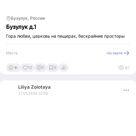
Бузулук, Россия
Бузулук д.1
Гора любви, церковь на пещерах, бескрайние просторы
Места
На карте
61
12
0
0
Liliya
Zolotaya
27.05.2026 22:59