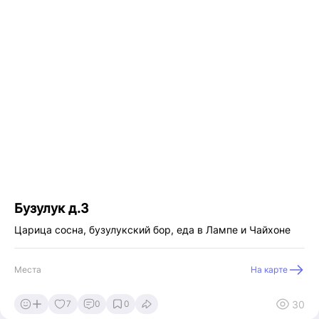
Бузулук д.3
Царица сосна, бузулукский бор, еда в Лампе и Чайхоне
Места
На карте
30
7
0
0