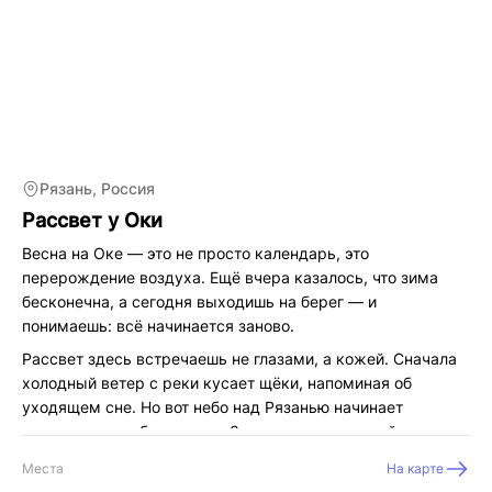
Рязань, Россия
Рассвет у Оки
Весна на Оке — это не просто календарь, это
перерождение воздуха. Ещё вчера казалось, что зима
бесконечна, а сегодня выходишь на берег — и
понимаешь: всё начинается заново.
Рассвет здесь встречаешь не глазами, а кожей. Сначала
холодный ветер с реки кусает щёки, напоминая об
уходящем сне. Но вот небо над Рязанью начинает
розоветь и как будто сама Земля делает первый вдох.
Обновление — это не громкий праздник. Это умение
Места
На карте
отпустить старое так же спокойно, как Ока унесла свои