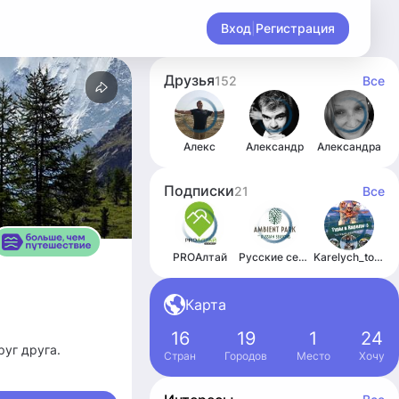
Вход
|
Регистрация
Друзья
152
Все
Алекс
Александр
Александра
Подписки
21
Все
PROАлтай
Русские сезоны Эмбиент парк
Karelych_tour|Путешествия в Карелию|Знакомства
Карта
16
19
1
24
руг друга.
Стран
Городов
Место
Хочу