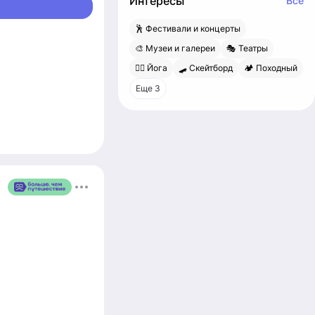
Интересы
Все
🕺 Фестивали и концерты
🎨 Музеи и галереи
🎭 Театры
🧘‍♀️ Йога
🛹 Скейтборд
🏕 Походный
Еще 3