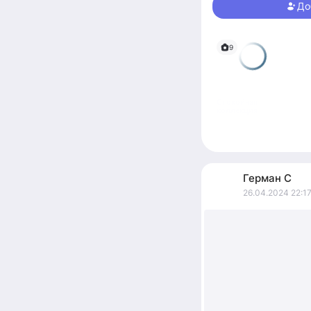
До
9
Спокойная
коллекция
Герман
С
26.04.2024 22:1