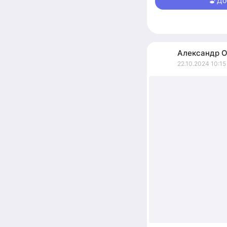
До
Мои соц сети:
vk.co
Группа ВК:
https://v
ТГ:
https://t.me/Par
Александр
О
22.10.2024 10:15