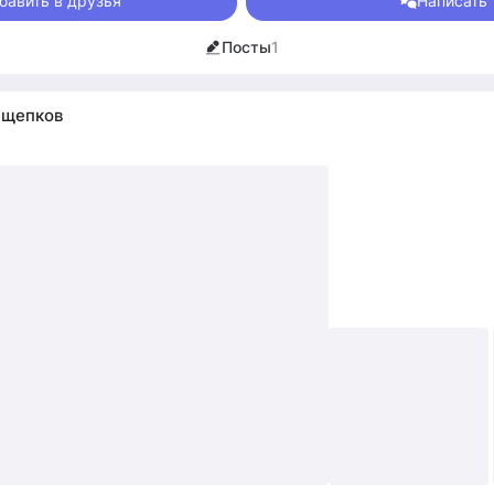
бавить в друзья
Написать
m/id264103279
k.com/club226941448
Посты
1
amedic_Channel
щепков