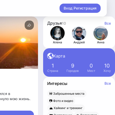
Вход
|
Регистрация
Друзья
10
Все
Алена
Андрей
Анна
Карта
1
9
0
10
Страна
Городов
Мест
Хочу
Интересы
Все
ился в
🚧 Заброшенные места
ернуло мою жизнь.
📷 Фото и видео
🏔 Хайкинг и треккинг