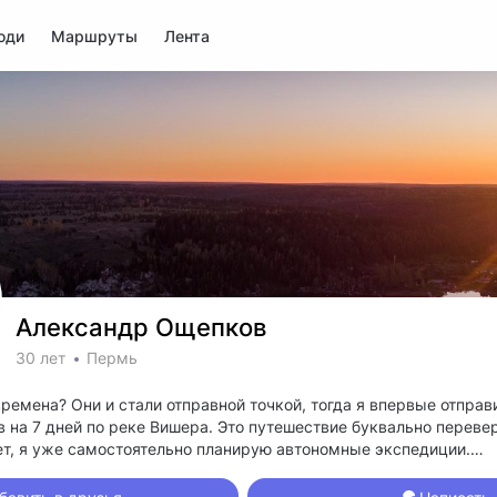
юди
Маршруты
Лента
Александр Ощепков
30 лет
Пермь
ремена? Они и стали отправной точкой, тогда я впервые отправ
 на 7 дней по реке Вишера. Это путешествие буквально перев
лет, я уже самостоятельно планирую автономные экспедиции.
осипеде и пакрафте.