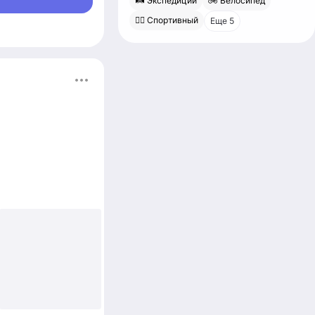
🛤 Экспедиции
🚲 Велосипед
🚴‍♀️ Спортивный
Еще 5